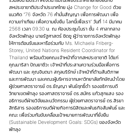
ร่วมลงนามประกาศเจตนารมณ์เพื่อประเทศไทยที่ยั่งยืนกับ
สหประชาชาติประจำประเทศไทย มุ่ง Change for Good ด้วย
แนวคิด “76 จังหวัด 76 คำมั่นสัญญา เพื่อการพัฒนา เพื่อ
ความเท่าเทียม เพื่อความยั่งยืน โลกนี้เพื่อเรา” วันที่ 14 มีนาคม
2568 เวลา 09.30 น. ณ ห้องประชุมโนรา ชั้น 4 ศาลากลาง
จังหวัดพัทลุง นายรัฐศาสตร์ ชิดชู ผู้ว่าราชการจังหวัดพัทลุง
ให้การต้อนรับและหารือร่วมกับ Ms. Michaela Friberg-
Storey, United Nations Resident Coordinator for
Thailand พร้อมด้วยคณะเจ้าหน้าที่จากสหประชาชาติ ได้แก่
คุณมาริสา ปัณยาชีวะ เจ้าหน้าที่ประสานความร่วมมือเพื่อการ
พัฒนา และ คุณจินตนา สกุลบริรักษ์ เจ้าหน้าที่ด้านสันติภาพ
และการพัฒนา และคณะผู้บริหารจากมหาวิทยาลัยทักษิณนำโดย
ผู้ช่วยศาสตราจารย์ ดร.ธัญญา พันธ์ฤทธิ์ดำ รองอธิการบดี
วิทยาเขตพัทลุง รองศาสตราจารย์ ดร.สมัคร แก้วสุกแสง รอง
อธิการบดีฝ่ายวิจัยและนวัตกรรม ผู้ช่วยศาสตราจารย์ ดร.สิรยา
สิทธิสาร รองอธิการบดีฝ่ายกิจการนิสิตและพันธกิจสัมพันธ์ และ
คณะ เพื่อร่วมกันขับเคลื่อนเป้าหมายการพัฒนาที่ยั่งยืน
(Sustainable Development Goals: SDGs) ของจังหวัด
พัทลุง