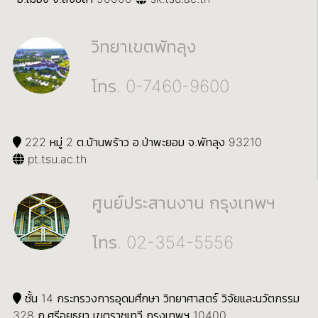
วิทยาเขตพัทลุง
โทร. 0-7460-9600
222 หมู่ 2 ต.บ้านพร้าว อ.ป่าพะยอม จ.พัทลุง 93210
pt.tsu.ac.th
ศูนย์ประสานงาน กรุงเทพฯ
โทร. 02-354-5556
ชั้น 14 กระทรวงการอุดมศึกษา วิทยาศาสตร์ วิจัยและนวัตกรรม
328 ถ.ศรีอยุธยา เขตราชเทวี กรุงเทพฯ 10400