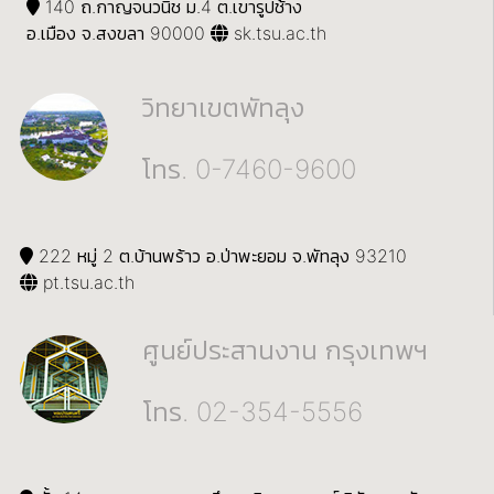
140 ถ.กาญจนวนิช ม.4 ต.เขารูปช้าง
อ.เมือง จ.สงขลา 90000
sk.tsu.ac.th
วิทยาเขตพัทลุง
โทร. 0-7460-9600
222 หมู่ 2 ต.บ้านพร้าว อ.ป่าพะยอม จ.พัทลุง 93210
pt.tsu.ac.th
ศูนย์ประสานงาน กรุงเทพฯ
โทร. 02-354-5556