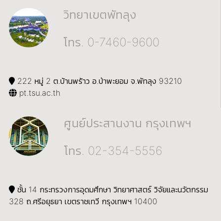
วิทยาเขตพัทลุง
โทร. 0-7460-9600
222 หมู่ 2 ต.บ้านพร้าว อ.ป่าพะยอม จ.พัทลุง 93210
pt.tsu.ac.th
ศูนย์ประสานงาน กรุงเทพฯ
โทร. 02-354-5556
ชั้น 14 กระทรวงการอุดมศึกษา วิทยาศาสตร์ วิจัยและนวัตกรรม
328 ถ.ศรีอยุธยา เขตราชเทวี กรุงเทพฯ 10400