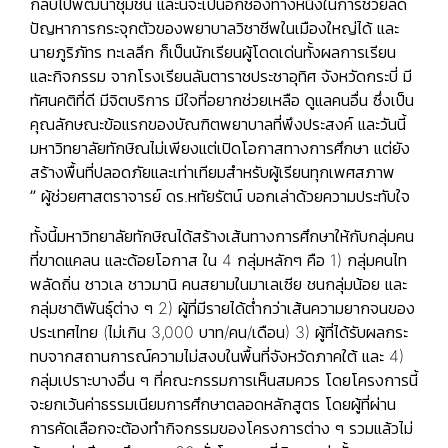
กลับไปพัฒนาชุมชน และนี่จะเป็นอีกช่องทางหนึ่งในการช่วยลด
ปัญหาการกระจุกตัวของพยาบาลวิชาชีพในเมืองใหญ่ได้ และ
นายภูริภัทร ทะเลลึก ก็เป็นนักเรียนผู้โดดเด่นทั้งผลการเรียน
และกิจกรรม จากโรงเรียนลันตาราชประชาอุทิศ จังหวัดกระบี่ มี
ทัศนคติที่ดี มีจิตบริการ มีใจที่อยากช่วยเหลือ ดูแลคนอื่น ซึ่งเป็น
คุณลักษณะข้อแรกของบัณฑิตพยาบาลที่พึงประสงค์ และ
วันนี้
มหาวิทยาลัยทักษิณไม่เพียงแต่เปิดโอกาสทางการศึกษา แต่ยัง
สร้างพื้นที่ปลอดภัยและเท่าเทียมสำหรับผู้เรียนทุกเพศสภาพ
”
ผู้ช่วยศาสตราจารย์ ดร.หทัยรัตน์ บอกเล่าด้วยความประทับใจ
ทั้งนี้มหาวิทยาลัยทักษิณได้สร้างเส้นทางการศึกษาให้กับกลุ่มคน
ที่ขาดแคลน และด้อยโอกาส ใน 4 กลุ่มหลักๆ คือ 1) กลุ่มคนไท
พลัดถิ่น ชาวเล ชาวมานิ คนสยามในมาเลเซีย ชนกลุ่มน้อย และ
กลุ่มชาติพันธุ์ต่าง ๆ 2) ผู้ที่มีรายได้ต่ำกว่าเส้นความยากจนของ
ประเทศไทย (ไม่เกิน 3,000 บาท/คน/เดือน) 3) ผู้ที่ได้รับผลกระ
ทบจากสถานการณ์ความไม่สงบในพื้นที่จังหวัดภาคใต้ และ 4)
กลุ่มเปราะบางอื่น ๆ ที่คณะกรรมการเห็นสมควร โดยโครงการนี้
จะยกเว้นค่าธรรมเนียมการศึกษาตลอดหลักสูตร โดยผู้ที่ผ่าน
การคัดเลือกจะต้องทำกิจกรรมของโครงการต่าง ๆ รวมแล้วไม่