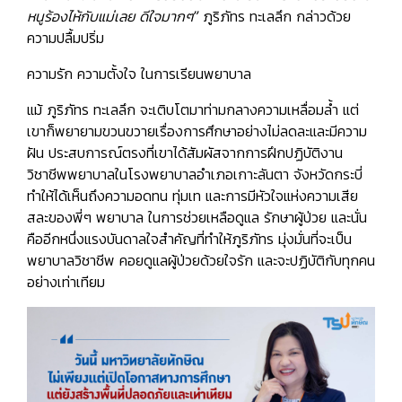
หนูร้องไห้กับแม่เลย ดีใจมากๆ”
ภูริภัทร ทะเลลึก กล่าวด้วย
ความปลื้มปริ่ม
ความรัก ความตั้งใจ ในการเรียนพยาบาล
แม้ ภูริภัทร ทะเลลึก จะเติบโตมาท่ามกลางความเหลื่อมล้ำ แต่
เขาก็พยายามขวนขวายเรื่องการศึกษาอย่างไม่ลดละและมีความ
ฝัน ประสบการณ์ตรงที่เขาได้สัมผัสจากการฝึกปฏิบัติงาน
วิชาชีพพยาบาลในโรงพยาบาลอำเภอเกาะลันตา จังหวัดกระบี่
ทำให้ได้เห็นถึงความอดทน ทุ่มเท และการมีหัวใจแห่งความเสีย
สละของพี่ๆ พยาบาล ในการช่วยเหลือดูแล รักษาผู้ป่วย และนั่น
คืออีกหนึ่งแรงบันดาลใจสำคัญที่ทำให้ภูริภัทร
มุ่งมั่นที่จะเป็น
พยาบาลวิชาชีพ คอยดูแลผู้ป่วยด้วยใจรัก และจะปฏิบัติกับทุกคน
อย่างเท่าเทียม