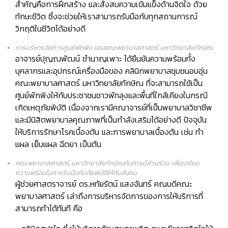
สำคัญคือการฝึกสร้าง และสั่งสมความเข้มแข็งด้านจิตใจ ด้วย
ทักษะชีวิต ซึ่งจะช่วยให้เราสามารถรับมือกับทุกสถานการณ์
วิกฤติในชีวิตได้อย่างดี
การบริหารจัดการศูนย์พักพิง ของคณะพยาบาลศาสตร์ มหาวิทยาลัยทักษิณ
อาจารย์ปุญณพัฒน์ ชำนาญเพาะ
ได้ยืนยันความพร้อมทั้ง
บุคลากรและอุปกรณ์เครื่องมือของ คลินิกพยาบาลชุมชนอบอุ่น
คณะพยาบาลศาสตร์ มหาวิทยาลัยทักษิณ ที่จะสามารถใช้เป็น
ศูนย์พักพิงให้กับประชาชนชาวพัทลุงและพื้นที่ใกล้เคียงในกรณี
เกิดเหตุภัยพิบัติ เนื่องจากเรามีคณาจารย์ที่เป็นพยาบาลวิชาชีพ
และมีนิสิตพยาบาลคุณภาพที่เป็นกำลังเสริมได้อย่างดี ปัจจุบัน
ให้บริการรักษาโรคเบื้องต้น และการพยาบาลเบื้องต้น เช่น ทำ
แผล เย็บแผล ฉีดยา เป็นต้น
คณะพยาบาลศาสตร์ มหาวิทยาลัยทักษิณกับการมีส่วนร่วม เพื่อเตรียม
ความพร้อมในการรับมือกับภัยพิบัติให้กับสังคม
ผู้ช่วยศาสตราจารย์ ดร.หทัยรัตน์ แสงจันทร์
คณบดีคณะ
พยาบาลศาสตร์ เล่าถึงการบริหารจัดการของการให้บริการที่
สามารถทำได้ทันที คือ