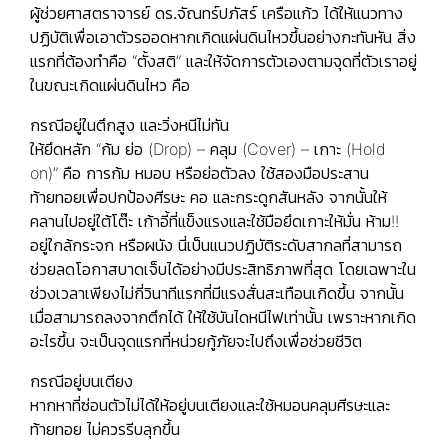
ผู้ช่วยศาสตราจารย์ ดร.จัณทร์ปภัสร์ เครือแก้ว
ได้ให้แนวทาง
ปฏิบัติเพื่อเอาตัวรออดหากเกิดแผ่นดินไหวขึ้นอย่างกะทันหัน สิ่ง
แรกที่ต้องทำคือ “ตั้งสติ” และให้จัดการตัวเองตามจุดที่ตัวเราอยู่
ในขณะเกิดแผ่นดินไหว คือ
กรณีอยู่ในตึกสูง และวิ่งหนีไม่ทัน
ให้ยึดหลัก “
ก้ม ย่อ
(Drop) –
คลุม
(Cover) –
เกาะ
(Hold
on)” คือ การก้ม หมอบ หรือย่อตัวลง ใช้สองมือประสาน
ท้ายทอยเพื่อปกป้องศีรษะ คอ และกระดูกสันหลัง จากนั้นให้
คลานไปอยู่ใต้โต๊ะ เก้าอี้ที่แข็งแรงและใช้มือยึดเกาะให้มั่น ห้าม!!
อยู่ใกล้กระจก หรือผนัง นี่เป็นแนวปฏิบัติระดับสากลที่สามารถ
ช่วยลดโอกาสบาดเจ็บได้อย่างมีประสิทธิภาพที่สุด โดยเฉพาะใน
ช่วงเวลาเพียงไม่กี่วินาทีแรกที่มีแรงสั่นสะเทือนเกิดขึ้น จากนั้น
เมื่อสามารถลงจากตึกได้ ให้
ใช้บันไดหนีไฟเท่านั้น
เพราะหากเกิด
อะไรขึ้น จะเป็นจุดแรกที่หน่วยกู้ภัยจะไปถึงเพื่อช่วยชีวิต
กรณีอยู่บนเตียง
หากหาที่ซ่อนตัวไม่ได้ให้อยู่บนเตียงและใช้หมอนคลุมศีรษะและ
ท้ายทอย ไม่ควรรีบลุกขึ้น