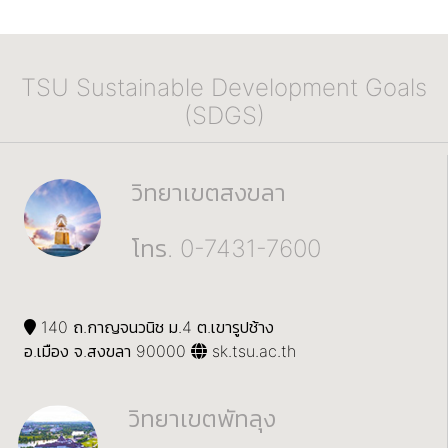
TSU Sustainable Development Goals
(SDGS)
วิทยาเขตสงขลา
โทร. 0-7431-7600
140 ถ.กาญจนวนิช ม.4 ต.เขารูปช้าง
อ.เมือง จ.สงขลา 90000
sk.tsu.ac.th
วิทยาเขตพัทลุง