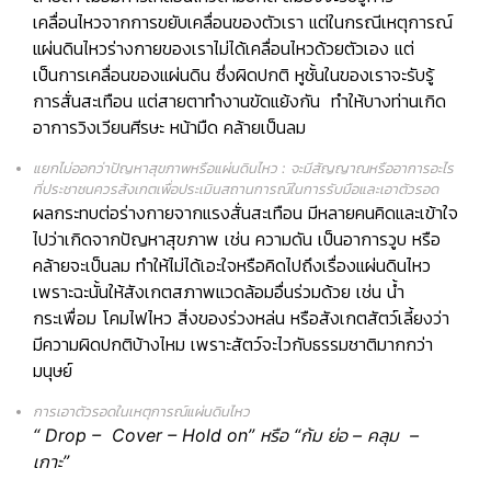
เคลื่อนไหวจากการขยับเคลื่อนของตัวเรา แต่ในกรณีเหตุการณ์
แผ่นดินไหวร่างกายของเราไม่ได้เคลื่อนไหวด้วยตัวเอง แต่
เป็นการเคลื่อนของแผ่นดิน ซึ่งผิดปกติ หูชั้นในของเราจะรับรู้
การสั่นสะเทือน แต่สายตาทำงานขัดแย้งกัน ทำให้บางท่านเกิด
อาการวิงเวียนศีรษะ หน้ามืด คล้ายเป็นลม
แยกไม่ออกว่าปัญหาสุขภาพหรือแผ่นดินไหว
: จะมีสัญญาณหรืออาการอะไร
ที่ประชาชนควรสังเกตเพื่อประเมินสถานการณ์ในการรับมือและเอาตัวรอด
ผลกระทบต่อร่างกายจากแรงสั่นสะเทือน มีหลายคนคิดและเข้าใจ
ไปว่าเกิดจากปัญหาสุขภาพ เช่น ความดัน เป็นอาการวูบ หรือ
คล้ายจะเป็นลม ทำให้ไม่ได้เอะใจหรือคิดไปถึงเรื่องแผ่นดินไหว
เพราะฉะนั้น
ให้สังเกตสภาพแวดล้อมอื่นร่วมด้วย
เช่น น้ำ
กระเพื่อม โคมไฟไหว สิ่งของร่วงหล่น หรือสังเกตสัตว์เลี้ยงว่า
มีความผิดปกติบ้างไหม เพราะสัตว์จะไวกับธรรมชาติมากกว่า
มนุษย์
การเอาตัวรอดในเหตุการณ์แผ่นดินไหว
“
Drop – Cover – Hold on” หรือ “ก้ม ย่อ – คลุม –
เกาะ”