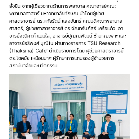
ยั่งยืน จากผู้เชี่ยวชาญด้านการพยาบาล คณาจารย์คณะ
พยาบาลศาสตร์ มหาวิทยาลัยทักษิณ นำโดยผู้ช่วย
ศาสตราจารย์ ดร.หทัยรัตน์ แสงจันทร์ คณบดีคณะพยาบาล
ศาสตร์, ผู้ช่วยศาสตราจารย์ ดร.จัณทร์ปภัสร์ เครือแก้ว, อา
จารย์จณิศาภ์ แนมใส, อาจารย์ปุญณพัฒน์ ชำนาญเพาะ และ
อาจารย์อธิพงศ์ มุณีโน ผ่านทาง
รายการ
TSU Research
(Thaksina) Cafe’
ดำเนินรายการโดย ผู้ช่วยศาสตราจารย์
ดร.โชคชัย เหมือนมาศ ผู้รักษาการแทนรองผู้อำนวยการ
สถาบันวิจัยและนวัตกรรม