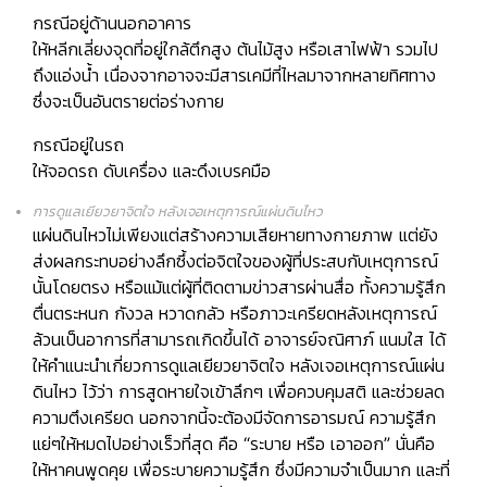
กรณีอยู่ด้านนอกอาคาร
ให้หลีกเลี่ยงจุดที่อยู่ใกล้ตึกสูง ต้นไม้สูง หรือเสาไฟฟ้า รวมไป
ถึงแอ่งน้ำ เนื่องจากอาจจะมีสารเคมีที่ไหลมาจากหลายทิศทาง
ซึ่งจะเป็นอันตรายต่อร่างกาย
กรณีอยู่ในรถ
ให้จอดรถ ดับเครื่อง และดึงเบรคมือ
การดูแลเยียวยาจิตใจ หลังเจอเหตุการณ์แผ่นดินไหว
แผ่นดินไหวไม่เพียงแต่สร้างความเสียหายทางกายภาพ แต่ยัง
ส่งผลกระทบอย่างลึกซึ้งต่อจิตใจของผู้ที่ประสบกับเหตุการณ์
นั้นโดยตรง หรือแม้แต่ผู้ที่ติดตามข่าวสารผ่านสื่อ ทั้งความรู้สึก
ตื่นตระหนก กังวล หวาดกลัว หรือภาวะเครียดหลังเหตุการณ์
ล้วนเป็นอาการที่สามารถเกิดขึ้นได้
อาจารย์จณิศาภ์ แนมใส
ได้
ให้คำแนะนำเกี่ยวการดูแลเยียวยาจิตใจ หลังเจอเหตุการณ์แผ่น
ดินไหว ไว้ว่า การสูดหายใจเข้าลึกๆ เพื่อควบคุมสติ และช่วยลด
ความตึงเครียด นอกจากนี้จะต้องมีจัดการอารมณ์ ความรู้สึก
แย่ๆให้หมดไปอย่างเร็วที่สุด คือ
“ระบาย หรือ เอาออก”
นั่นคือ
ให้หาคนพูดคุย เพื่อระบายความรู้สึก ซึ่งมีความจำเป็นมาก และที่