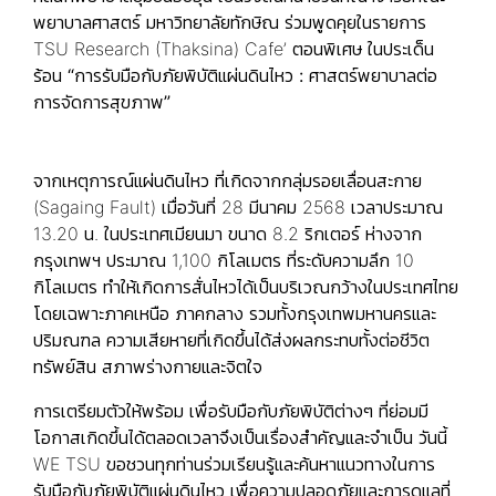
พยาบาลศาสตร์ มหาวิทยาลัยทักษิณ ร่วมพูดคุยในรายการ
TSU Research (Thaksina) Cafe’ ตอนพิเศษ ในประเด็น
ร้อน
“การรับมือกับภัยพิบัติแผ่นดินไหว : ศาสตร์พยาบาลต่อ
การจัดการสุขภาพ”
จากเหตุการณ์แผ่นดินไหว ที่เกิดจากกลุ่มรอยเลื่อนสะกาย
(Sagaing Fault) เมื่อวันที่ 28 มีนาคม 2568 เวลาประมาณ
13.20 น. ในประเทศเมียนมา ขนาด 8.2 ริกเตอร์ ห่างจาก
กรุงเทพฯ ประมาณ 1,100 กิโลเมตร ที่ระดับความลึก 10
กิโลเมตร ทำให้เกิดการสั่นไหวได้เป็นบริเวณกว้างในประเทศไทย
โดยเฉพาะภาคเหนือ ภาคกลาง รวมทั้งกรุงเทพมหานครและ
ปริมณฑล ความเสียหายที่เกิดขึ้นได้ส่งผลกระทบทั้งต่อชีวิต
ทรัพย์สิน สภาพร่างกายและจิตใจ
การเตรียมตัวให้พร้อม เพื่อรับมือกับภัยพิบัติต่างๆ ที่ย่อมมี
โอกาสเกิดขึ้นได้ตลอดเวลาจึงเป็นเรื่องสำคัญและจำเป็น วันนี้
WE TSU ขอชวนทุกท่านร่วมเรียนรู้และค้นหาแนวทางในการ
รับมือกับภัยพิบัติแผ่นดินไหว เพื่อความปลอดภัยและการดูแลที่