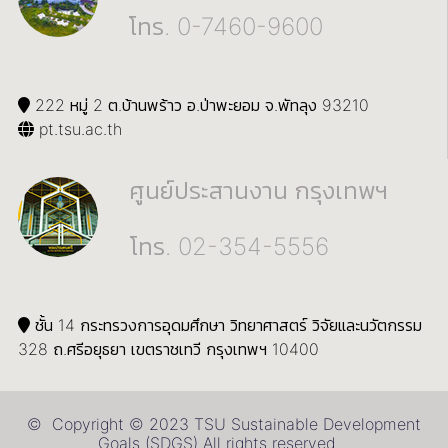
โทร. 0-7460-9600
222 หมู่ 2 ต.บ้านพร้าว อ.ป่าพะยอม จ.พัทลุง 93210
pt.tsu.ac.th
ศูนย์ประสานงาน กรุงเทพฯ
โทร. 02-354-5556
ชั้น 14 กระทรวงการอุดมศึกษา วิทยาศาสตร์ วิจัยและนวัตกรรม
328 ถ.ศรีอยุธยา เขตราชเทวี กรุงเทพฯ 10400
© Copyright © 2023 TSU Sustainable Development
Goals (SDGS) All rights reserved.