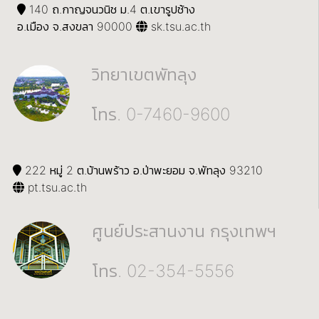
140 ถ.กาญจนวนิช ม.4 ต.เขารูปช้าง
อ.เมือง จ.สงขลา 90000
sk.tsu.ac.th
วิทยาเขตพัทลุง
โทร. 0-7460-9600
222 หมู่ 2 ต.บ้านพร้าว อ.ป่าพะยอม จ.พัทลุง 93210
pt.tsu.ac.th
ศูนย์ประสานงาน กรุงเทพฯ
โทร. 02-354-5556