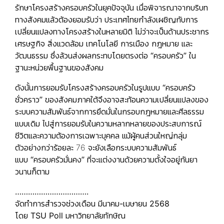
รักษาโครงสร้างครอบครัวในยุคปัจจุบัน เมื่อพิจารณาจากบริบท
ทางสังคมแล้วต้องยอมรับว่า ประเทศไทยกำลังเผชิญกับการ
เปลี่ยนแปลงทางโครงสร้างในหลายมิติ ไม่ว่าจะเป็นด้านประชากร
เศรษฐกิจ สิ่งแวดล้อม เทคโนโลยี การเมือง กฎหมาย และ
วัฒนธรรม ซึ่งล้วนส่งผลกระทบโดยตรงต่อ
“ครอบครัว”
ใน
ฐานะหน่วยพื้นฐานของสังคม
ดังนั้นการยอมรับโครงสร้างครอบครัวในรูปแบบ
“ครอบครัว
ชั่วคราว”
ของสังคมภาคใต้จึงอาจสะท้อนความเปลี่ยนแปลงของ
ระบบความสัมพันธ์จากการยึดมั่นในกรอบกฎหมายและศีลธรรม
แบบเดิม ไปสู่การยอมรับในความหลากหลายของประสบการณ์
ชีวิตและความต้องการเฉพาะบุคคล แม้ผู้คนส่วนใหญ่กลุ่ม
ตัวอย่างกว่าร้อยละ 76 จะยังเลือกระบบความสัมพันธ์
แบบ
“ครอบครัวมั่นคง”
ที่จะแต่งงานด้วยความตั้งใจอยู่กันยา
วนานก็ตาม
…………………………….
จัดทำการสำรวจช่วงเดือน มีนาคม-เมษายน 2568
โดย TSU Poll มหาวิทยาลัยทักษิณ