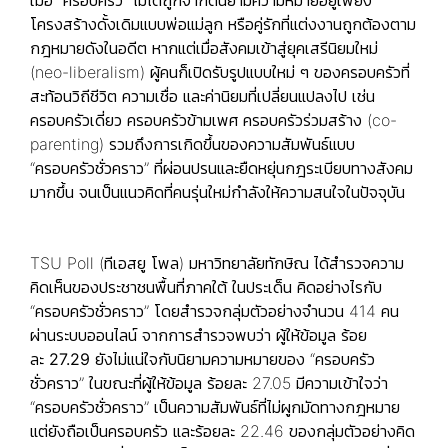
เมื่อ “ครอบครัว” ไม่ได้ถูกจำกัดนิยามความหมายอยู่เพียง
โครงสร้างดั้งเดิมแบบพ่อแม่ลูก หรือคู่รักที่แต่งงานถูกต้องตาม
กฎหมายดังในอดีต หากแต่เมื่อสังคมเข้าสู่ยุคเสรีนิยมใหม่
(neo-liberalism) ผู้คนก็เปิดรับรูปแบบใหม่ ๆ ของครอบครัวที่
สะท้อนวิถีชีวิต ความเชื่อ และค่านิยมที่เปลี่ยนแปลงไป เช่น
ครอบครัวเดี่ยว ครอบครัวข้ามเพศ ครอบครัวร่วมสร้าง (co-
parenting) รวมถึงการเกิดขึ้นของความสัมพันธ์แบบ
“ครอบครัวชั่วคราว” ที่ผ่อนปรนและยืดหยุ่นกฎระเบียบทางสังคม
มากขึ้น จนเป็นแนวคิดที่คนรุ่นใหม่กำลังให้ความสนใจในปัจจุบัน
TSU Poll (ทีเอสยู โพล) มหาวิทยาลัยทักษิณ ได้สำรวจความ
คิดเห็นของประชาชนพื้นที่ภาคใต้ ในประเด็น คิดอย่างไรกับ
“ครอบครัวชั่วคราว” โดยสำรวจกลุ่มตัวอย่างจำนวน 414 คน
ผ่านระบบออนไลน์ จากการสำรวจพบว่า ผู้ให้ข้อมูล
ร้อย
ละ
27.29
ยัง
ไม่แน่ใจกับนิยามความหมาย
ของ “ครอบครัว
ชั่วคราว” ในขณะที่ผู้ให้ข้อมูล ร้อยละ 27.05 มีความเข้าใจว่า
“ครอบครัวชั่วคราว” เป็นความสัมพันธ์ที่ไม่ผูกมัดทางกฎหมาย
แต่ยังถือเป็นครอบครัว และร้อยละ 22.46 ของกลุ่มตัวอย่างคิด