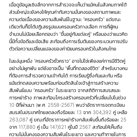
เมื่อดูข้อมูลเชิงลึกจากการสำรวจจะเห็นว่าแม้คนในสังคมภาคใต้
ส่วนใหญ่จะยังคงให้คุณค่ากับความมั่นคงของสถานภาพและ
ความต่อเนื่องของความสัมพันธ์ในฐานะ “ครอบครัว” แต่ขณะ
เดียวกันก็มิได้ปฏิเสธรูปแบบครอบครัวทางเลือก การที่ผู้คน
จำนวนไม่น้อยเลือกตอบว่า “ขึ้นอยู่กับแต่ละคู่” หรือมองว่าแนวคิด
นี้มีทั้งข้อดีและข้อเสีย สะท้อนถึงการเริ่มต้นของกระบวนการปรับ
ตัวต่อความเปลี่ยนแปลงของค่านิยมครอบครัวในสังคมไทย
ในแง่มุมหนึ่ง “ครอบครัวชั่วคราว” อาจไม่ใช่เพียงแค่การมีชีวิตคู่
อย่างไม่ผูกพัน แต่ยังอาจเป็น “พื้นที่ทดลองชีวิต” สำหรับบางคน
ที่ต้องการสำรวจความเข้ากันได้ การเรียนรู้ซึ่งกันและกัน หรือ
แม้แต่ทดสอบความพร้อมก่อนตัดสินใจเข้าสู่การสร้างความ
สัมพันธ์แบบ “ครอบครัว” ในระยะยาว จากสถิติการสมรสและ
การหย่าร้าง ภาพสะท้อนโครงสร้างครอบครัวที่เปลี่ยนไปในช่วง
10 ปีที่ผ่านมา (พ.ศ. 2558-2567) พบว่าอัตราการจดทะเบียน
สมรสในประเทศไทยลดลงถึงร้อยละ 13 จาก 304,392 คู่ เหลือ
263,087 คู่ ขณะที่อัตราการหย่าร้างกลับเพิ่มขึ้นถึงร้อยละ 25
จาก 117,880 คู่ เป็น 147,621 คู่ในปี 2567 สะท้อนให้เห็นถึง
ความไม่มั่นคงของความสัมพันธ์ระยะยาว และความท้าทายในการ