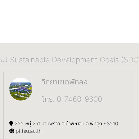
SU Sustainable Development Goals (SDG
วิทยาเขตพัทลุง
โทร. 0-7460-9600
222 หมู่ 2 ต.บ้านพร้าว อ.ป่าพะยอม จ.พัทลุง 93210
pt.tsu.ac.th