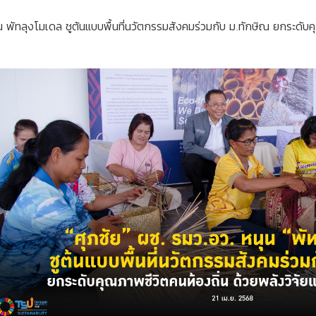
น พัทลุงโมเดล ชูต้นแบบพื้นที่นวัตกรรมสังคมร่วมกับ ม.ทักษิณ ยกระดับ