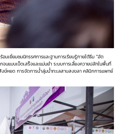
พร้อมเยี่ยมชมนิทรรศการและฐานการเรียนรู้ภายใต้ธีม
“อัต
กจนแบบเบ็ดเสร็จและแม่นยำ ระบบการเลี้ยงควายปลักในพื้นที่
ังข์หยด การจัดการน้ำลุ่มน้ำทะเลสาบสงขลา คลินิกการแพทย์