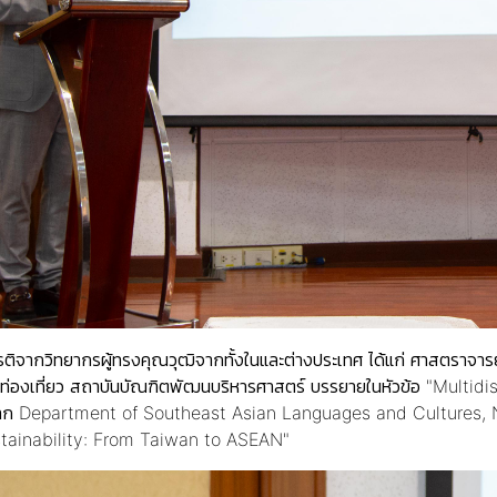
กียรติจากวิทยากรผู้ทรงคุณวุฒิจากทั้งในและต่างประเทศ ได้แก่ ศาสตราจา
่องเที่ยว สถาบันบัณฑิตพัฒนบริหารศาสตร์ บรรยายในหัวข้อ "Multidi
จาก Department of Southeast Asian Languages and Cultures, N
stainability: From Taiwan to ASEAN"