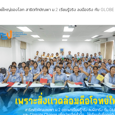
ทย์ใหญ่ของโลก สาธิตทักษิณพา ม.2 เรียนรู้จริง ลงมือจริง กับ GLOB