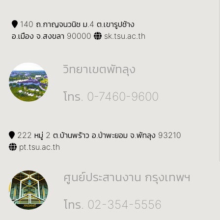
140 ถ.กาญจนวนิช ม.4 ต.เขารูปช้าง
อ.เมือง จ.สงขลา 90000
sk.tsu.ac.th
วิทยาเขตพัทลุง
โทร. 0-7460-9600
222 หมู่ 2 ต.บ้านพร้าว อ.ป่าพะยอม จ.พัทลุง 93210
pt.tsu.ac.th
ศูนย์ประสานงาน กรุงเทพฯ
โทร. 02-354-5556