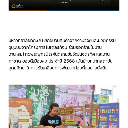
มหาวิทยาลัยทักษิณ ยกขบวนสินค้าจากงานวิจัยและนวัตกรรม
ชูชุมชนจากโครงการโมเดลแก้จน ร่วมออกร้านในงาน
งาน
สมโภชพระพุทธนิโรคันตรายชัยวัฒน์จตุรทิศ และงาน
กาชาด ของดีเมืองลุง ประจำปี 2568
เน้นย้ำบทบาทสถาบัน
อุดมศึกษาในการขับเคลื่อนการพัฒนาท้องถิ่นอย่างยั่งยืน