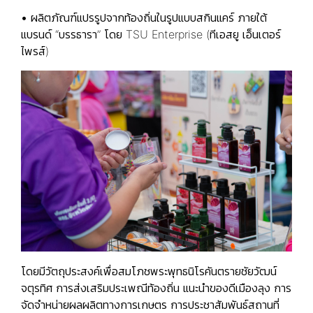
• ผลิตภัณฑ์แปรรูปจากท้องถิ่นในรูปแบบสกินแคร์
ภายใต้
แบรนด์ “บรรธารา” โดย TSU Enterprise (ทีเอสยู เอ็นเตอร์
ไพรส์)
โดยมีวัตถุประสงค์เพื่อสมโภชพระพุทธนิโรคันตรายชัยวัฒน์
จตุรทิศ การส่งเสริมประเพณีท้องถิ่น แนะนำของดีเมืองลุง การ
จัดจำหน่ายผลผลิตทางการเกษตร การประชาสัมพันธ์สถานที่