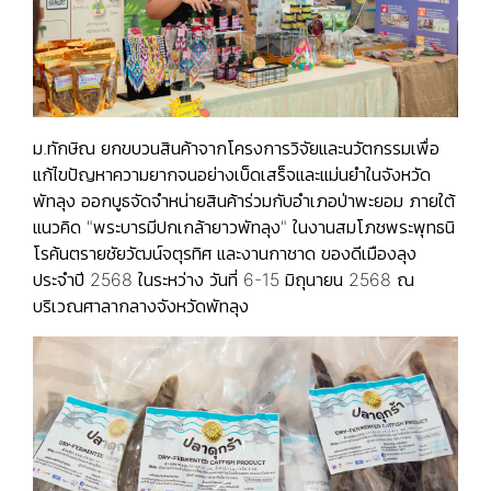
ม.ทักษิณ ยกขบวนสินค้าจากโครงการวิจัยและนวัตกรรมเพื่อ
แก้ไขปัญหาความยากจนอย่างเบ็ดเสร็จและแม่นยำในจังหวัด
พัทลุง ออกบูธจัดจำหน่ายสินค้าร่วมกับอำเภอป่าพะยอม ภายใต้
แนวคิด "พระบารมีปกเกล้ายาวพัทลุง" ในงานสมโภชพระพุทธนิ
โรค้นตรายชัยวัฒน์จตุรทิศ และงานกาชาด ของดีเมืองลุง
ประจำปี 2568 ในระหว่าง วันที่ 6-15 มิถุนายน 2568 ณ
บริเวณศาลากลางจังหวัดพัทลุง