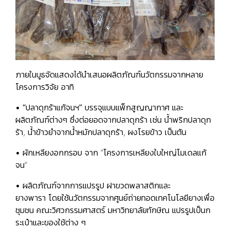
ภายในบูธจัดแสดงได้นำเสนอผลิตภัณฑ์นวัตกรรมจากหลาย
โครงการวิจัย อาทิ
• “ปลาดุกร้าแก้จนฯ”
บรรจุแบบแพ็กสูญญากาศ และ
ผลิตภัณฑ์ต่างๆ ซึ่งต่อยอดจากปลาดุกร้า เช่น น้ำพริกปลาดุก
ร้า, น้ำข้าวยำจากน้ำหมักปลาดุกร้า, ผงโรยข้าว เป็นต้น
• ผักเหลียงอกกรอบ
จาก “โครงการเหลียงใบใหญ่โมเดลแก้
จน”
•
ผลิตภัณฑ์จากการแปรรูป
ฝาขวดพลาสติกและ
ยางพารา
โดยใช้นวัตกรรมจากศูนย์ถ่ายทอดเทคโนโลยียางเพื่อ
ชุมชน คณะวิศวกรรมศาสตร์ มหาวิทยาลัยทักษิณ แปรรูปเป็นก
ระเป๋าและของใช้ต่าง ๆ