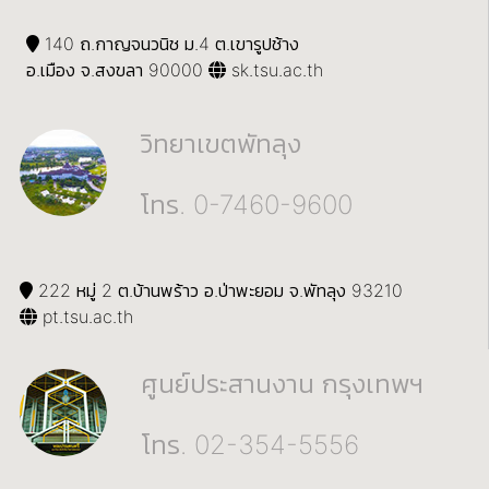
140 ถ.กาญจนวนิช ม.4 ต.เขารูปช้าง
อ.เมือง จ.สงขลา 90000
sk.tsu.ac.th
วิทยาเขตพัทลุง
โทร. 0-7460-9600
222 หมู่ 2 ต.บ้านพร้าว อ.ป่าพะยอม จ.พัทลุง 93210
pt.tsu.ac.th
ศูนย์ประสานงาน กรุงเทพฯ
โทร. 02-354-5556