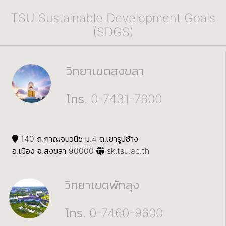
TSU Sustainable Development Goals
(SDGS)
วิทยาเขตสงขลา
โทร. 0-7431-7600
140 ถ.กาญจนวนิช ม.4 ต.เขารูปช้าง
อ.เมือง จ.สงขลา 90000
sk.tsu.ac.th
วิทยาเขตพัทลุง
โทร. 0-7460-9600