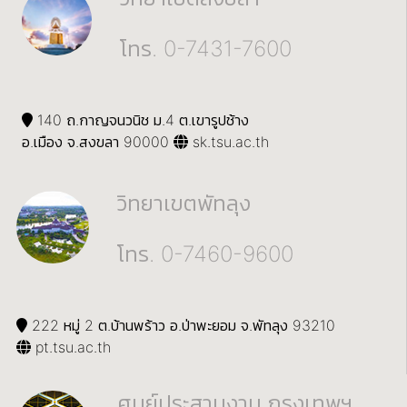
โทร. 0-7431-7600
140 ถ.กาญจนวนิช ม.4 ต.เขารูปช้าง
อ.เมือง จ.สงขลา 90000
sk.tsu.ac.th
วิทยาเขตพัทลุง
โทร. 0-7460-9600
222 หมู่ 2 ต.บ้านพร้าว อ.ป่าพะยอม จ.พัทลุง 93210
pt.tsu.ac.th
ศูนย์ประสานงาน กรุงเทพฯ