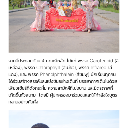
งานนี้ประกอบด้วย 4 คณะสีหลัก ได้แก่ พรรค Carotenoid (สี
เหลือง), พรรค Chlorophyll (สีเขียว), พรรค Infrared (สี
แดง), และ พรรค Phenolphthalein (สีชมพู) นักเรียนทุกคน
ได้ร่วมสร้างสรรค์และแข่งขันอย่างเต็มที่ บรรยากาศเต็มไปด้วย
เสียงเชียร์ที่ดังกระหึ่ม ความสามัคคีที่เบ่งบาน และมิตรภาพที่
เกิดขึ้นทั่วสนาม โดยมี ผู้ปกครองมาร่วมชมและให้กำลังใจบุตร
หลานอย่างคับคั่ง