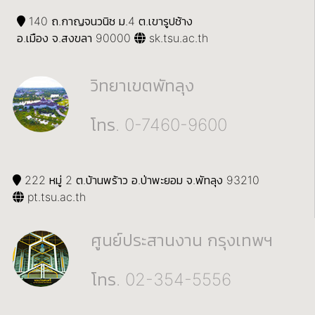
140 ถ.กาญจนวนิช ม.4 ต.เขารูปช้าง
อ.เมือง จ.สงขลา 90000
sk.tsu.ac.th
วิทยาเขตพัทลุง
โทร. 0-7460-9600
222 หมู่ 2 ต.บ้านพร้าว อ.ป่าพะยอม จ.พัทลุง 93210
pt.tsu.ac.th
ศูนย์ประสานงาน กรุงเทพฯ
โทร. 02-354-5556