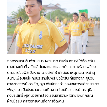
กิจกรรมเริ่มต้นด้วย ขบวนพาเหรด ที่แต่ละคณะสีได้จัดเตรียม
มาอย่างเต็มที่ สร้างสีสันและแสดงออกถึงความพร้อมเพรียง
ตามมาด้วยพิธีเปิดงาน โดยนักกีฬาดีเด่นนำพลุกระดาษเข้าสู่
สนามเพื่อมอบให้กับประธานในพิธี ซึ่งได้รับเกียรติจาก ผู้ช่วย
ศาสตราจารย์ ดร.ธัญญา พันธ์ฤทธิ์ดำ รองอธิการบดีวิทยาเขต
พัทลุง มาเป็นประธานกล่าวเปิดงาน โดยมี อาจารย์ ดร.สุนิสา
คงประสิทธิ์ ผู้อำนวยการโรงเรียนสาธิตมหาวิทยาลัยทักษิณ
ฝ่ายมัธยม กล่าวรายงานถึงการจัดงาน