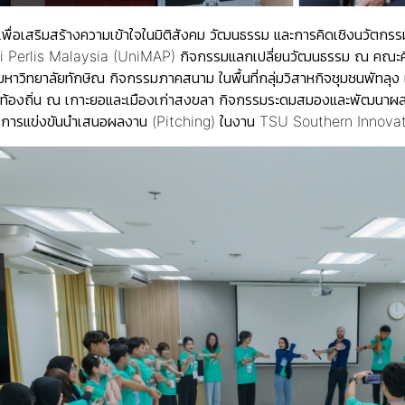
ยเพื่อเสริมสร้างความเข้าใจในมิติสังคม วัฒนธรรม และการคิดเชิงนวัตก
ti Perlis Malaysia (UniMAP) กิจกรรมแลกเปลี่ยนวัฒนธรรม ณ คณะ
หาวิทยาลัยทักษิณ กิจกรรมภาคสนาม ในพื้นที่กลุ่มวิสาหกิจชุมชนพัทลุง เ
มท้องถิ่น ณ เกาะยอและเมืองเก่าสงขลา กิจกรรมระดมสมองและพัฒนาผลง
s) การแข่งขันนำเสนอผลงาน (Pitching) ในงาน TSU Southern Innova