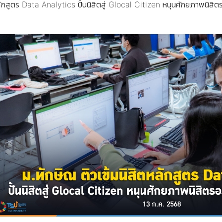
หลักสูตร Data Analytics ปั้นนิสิตสู่ Glocal Citizen หนุนศักยภาพนิส