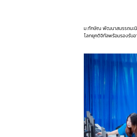
ม.ทักษิณ พัฒนาสมรรถนะนิส
โลกยุคดิจิทัลพร้อมรองรับ