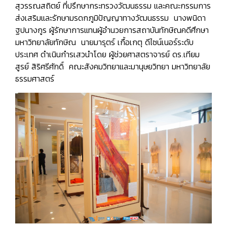
สุวรรณสถิตย์ ที่ปรึกษากระทรวงวัฒนธรรม และคณะกรรมการ
ส่งเสริมและรักษามรดกภูมิปัญญาทางวัฒนธรรม นางพนิดา
ฐปนางกูร ผู้รักษาการแทนผู้อำนวยการสถาบันทักษิณคดีศึกษา
มหาวิทยาลัยทักษิณ นายมารุตร์ เกื้อเกตุ ดีไซน์เนอร์ระดับ
ประเทศ ดำเนินกำรเสวนำโดย ผู้ช่วยศาสตราจารย์ ดร.เทียม
สูรย์ สิริศรีศักดิ์ คณะสังคมวิทยาและมานุษยวิทยา มหาวิทยาลัย
ธรรมศาสตร์