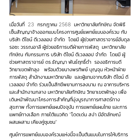
เมื่อวันที่ 23 กรกฎาคม 2568 มหาวิทยาลัยทักษิณ จัดพิธี
เซ็นสัญญาจ้างออกแบบโครงการศูนย์แพทย์แบบองค์รวม กับ
บริษัท ดีไซน์ ดีเวลลอป จำกัด โดยมี ผู้ช่วยศาสตราจารย์อับดุล
รอซะ วรรณอาลี ผู้ช่วยอธิการบดีฝ่ายการพัสดุ มหาวิทยาลัย
ทักษิณ กับกรรมการ บริษัท ดีไซน์ ดีเวลลอป จำกัด โดยมี ผู้
ช่วยศาสตราจารย์ ดร.ธัญญา พันธ์ฤทธิ์ดำ รองอธิการบดี
วิทยาเขตพัทลุง พร้อมด้วยนางพรทิพย์ บุญจุน หัวหน้าฝ่าย
การพัสดุ สำนักงานมหาวิทยาลัย และผู้แทนจากบริษัท ดีไซน์ ดี
เวลลอป จำกัด ร่วมเป็นสักขีพยานการลงนาม ณ อาคารบริหาร
และสำนักงานกลาง มหาวิทยาลัยทักษิณ วิทยาเขตพัทลุง เพื่อ
เดินหน้าพัฒนาโครงการสำคัญที่มุ่งบูรณาการศาสตร์ทาง
สุขภาพ ทั้งการแพทย์แผนปัจจุบัน การแพทย์แผนไทย และการ
แพทย์ทางเลือก ภายใต้แนวคิด “โดดเด่น สง่า มีอัตลักษณ์
ผสมผสาน เคียงคู่ชุมชน”
ศูนย์การแพทย์แบบองค์รวมแห่งนี้จะเป็นต้นแบบในการให้บริการ