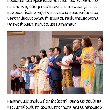
มอบช่อดอกไม้แก่ผู้บริหารและคณาจารย์ เป็นสัญลักษณ์ของ
ความกตัญญู นิสิตทุกคนได้แสดงความเคารพต่อครูอาจารย์
และรับของที่ระลึกจากผู้บริหารและคณาจารย์อย่างเป็นกันเอง
นอกจากนี้ยังมีช่วงพิเศษสำหรับนิสิตมุสลิมในการแสดงความ
เคารพอย่างเหมาะสมกับวัฒนธรรมทางศาสนา
หลังจากนั้นประธานในพิธีได้กล่าวโอวาทให้ข้อคิด ข้อเตือนใจ และ
แรงบันดาลใจแก่นิสิต ตัวแทนนิสิตจากแต่ละคณะขึ้นกล่าวแสดง