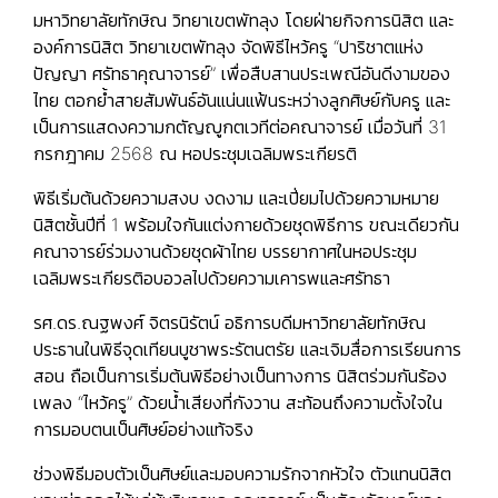
มหาวิทยาลัยทักษิณ วิทยาเขตพัทลุง โดยฝ่ายกิจการนิสิต และ
องค์การนิสิต วิทยาเขตพัทลุง จัดพิธีไหว้ครู “ปาริชาตแห่ง
ปัญญา ศรัทธาคุณาจารย์” เพื่อสืบสานประเพณีอันดีงามของ
ไทย ตอกย้ำสายสัมพันธ์อันแน่นแฟ้นระหว่างลูกศิษย์กับครู และ
เป็นการแสดงความกตัญญูกตเวทีต่อคณาจารย์ เมื่อวันที่ 31
กรกฎาคม 2568 ณ หอประชุมเฉลิมพระเกียรติ
พิธีเริ่มต้นด้วยความสงบ งดงาม และเปี่ยมไปด้วยความหมาย
นิสิตชั้นปีที่ 1 พร้อมใจกันแต่งกายด้วยชุดพิธีการ ขณะเดียวกัน
คณาจารย์ร่วมงานด้วยชุดผ้าไทย บรรยากาศในหอประชุม
เฉลิมพระเกียรติอบอวลไปด้วยความเคารพและศรัทธา
รศ.ดร.ณฐพงศ์ จิตรนิรัตน์ อธิการบดีมหาวิทยาลัยทักษิณ
ประธานในพิธีจุดเทียนบูชาพระรัตนตรัย และเจิมสื่อการเรียนการ
สอน ถือเป็นการเริ่มต้นพิธีอย่างเป็นทางการ นิสิตร่วมกันร้อง
เพลง “ไหว้ครู” ด้วยน้ำเสียงที่กังวาน สะท้อนถึงความตั้งใจใน
การมอบตนเป็นศิษย์อย่างแท้จริง
ช่วงพิธีมอบตัวเป็นศิษย์และมอบความรักจากหัวใจ ตัวแทนนิสิต