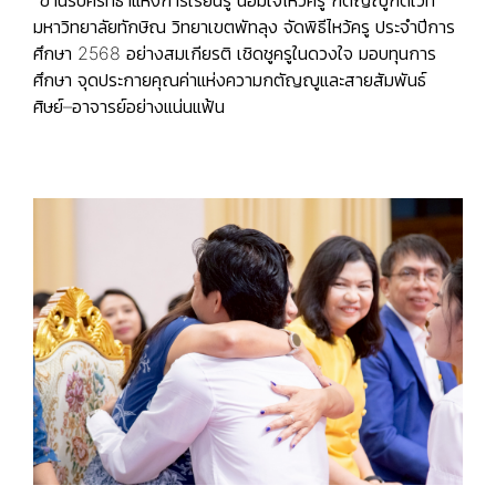
"ขานรับศรัทธาแห่งการเรียนรู้ น้อมใจไหว้ครู กตัญญูกตเวที"
มหาวิทยาลัยทักษิณ วิทยาเขตพัทลุง จัดพิธีไหว้ครู ประจำปีการ
ศึกษา 2568 อย่างสมเกียรติ เชิดชูครูในดวงใจ มอบทุนการ
ศึกษา จุดประกายคุณค่าแห่งความกตัญญูและสายสัมพันธ์
ศิษย์–อาจารย์อย่างแน่นแฟ้น