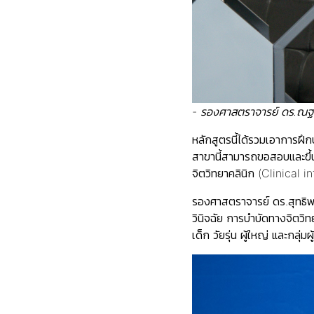
- รองศาสตราจารย์ ดร.ณฐพง
หลักสูตรนี้ได้รวมเอาการฝึก
สาขานี้สามารถขอสอบและขึ้น
จิตวิทยาคลินิก (Clinical 
รองศาสตราจารย์ ดร.สุทธิพร
วินิจฉัย การบำบัดทางจิตวิ
เด็ก วัยรุ่น ผู้ใหญ่ และกลุ