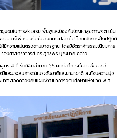
ตชุมชมในการส่งเสริม ฟื้นฟูและป้องกันปัญหาสุขภาพจิต เน้น
าสตร์เพื่อรองรับกับสังคมที่เปลี่ยนไป โดยเน้นการฝึกปฏิบัติ
ชีพให้มีความแม่นตรงตามมาตรฐาน โดยมีอัตราค่าธรรมเนียมการ
” รองศาสตราจารย์ ดร.สุทธิพร บุญมาก กล่าว
ตร 4 ปี รับนิสิตจำนวน 35 คนต่อปีการศึกษา ซึ่งคาดว่า
วุฒิและประสบการณ์ในระดับชาติและนานาชาติ สะท้อนความมุ่ง
ระเทศ สอดคล้องกับแผนพัฒนาการอุดมศึกษาแห่งชาติ พ.ศ.