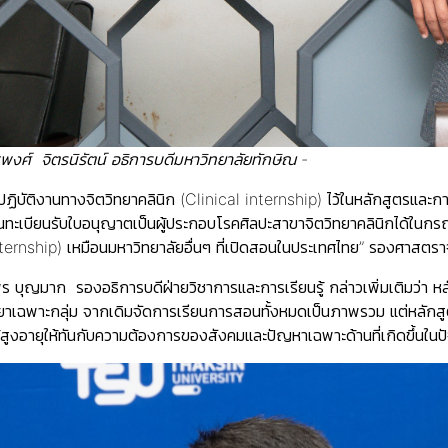
ศ์ จิตรนิรัตน์ อธิการบดีมหาวิทยาลัยทักษิณ -
ปฏิบัติงานทางจิตวิทยาคลินิก (Clinical internship) ไว้ในหลักสูตรและก
ทะเบียนรับใบอนุญาตเป็นผู้ประกอบโรคศิลปะสาขาจิตวิทยาคลินิกได้ในกร
internship) เหมือนมหาวิทยาลัยอื่นๆ ที่เปิดสอนในประเทศไทย” รองศาสตร
 บุญมาก รองอธิการบดีฝ่ายวิชาการและการเรียนรู้ กล่าวเพิ่มเติมว่า หลั
ทยาเฉพาะกลุ่ม จากเดิมจัดการเรียนการสอนทั้งหมดเป็นภาพรวม แต่หลักสู
่มผู้สูงอายุให้ทันกับความต้องการของสังคมและปัญหาเฉพาะด้านที่เกิดขึ้นในปั