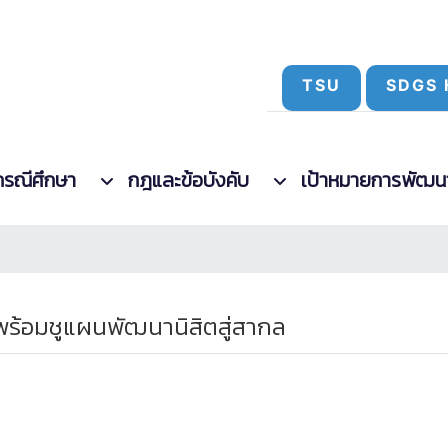
TSU
SDGS 
กรณีศึกษา
กฎและข้อบังคับ
เป้าหมายการพัฒนาที
ร้อมชูแผนพัฒนานิสิตสู่สากล