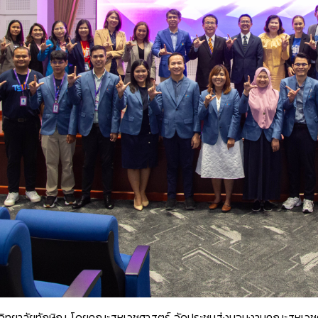
หาวิทยาลัยทักษิณ โดยคณะสหเวชศาสตร์ จัดประชุมส่งมอบงานคณะสหเวช