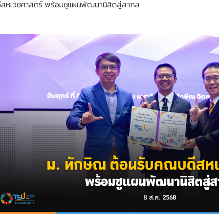
ีสหเวชศาสตร์ พร้อมชูแผนพัฒนานิสิตสู่สากล