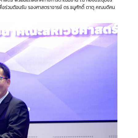
พื่อร่วมต้อนรับ รองศาสตราจารย์ ดร.ธนูศักดิ์ ตาตุ คณบดีคน