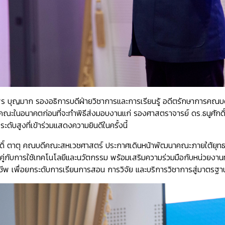
ร บุญมาก รองอธิการบดีฝ่ายวิชาการและการเรียนรู้ อดีตรักษาการคณบด
คณะในอนาคตก่อนที่จะทำพิธีส่งมอบงานแก่ รองศาสตราจารย์ ดร.ธนูศักด
ดับสูงที่เข้าร่วมแสดงความยินดีในครั้งนี้
ดิ์ ตาตุ คณบดีคณะสหเวชศาสตร์ ประกาศเดินหน้าพัฒนาคณะภายใต้ยุทธศา
บคู่กับการใช้เทคโนโลยีและนวัตกรรม พร้อมเสริมความร่วมมือกับหน่วยงา
ีพ เพื่อยกระดับการเรียนการสอน การวิจัย และบริการวิชาการสู่มาตรฐา