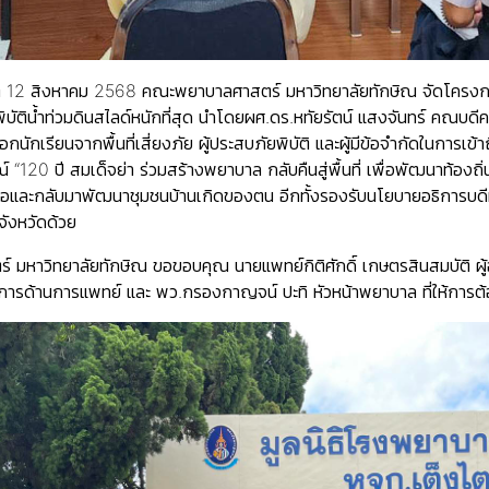
าติ 12 สิงหาคม 2568 คณะพยาบาลศาสตร์ มหาวิทยาลัยทักษิณ จัดโครงกา
ยพิบัติน้ำท่วมดินสไลด์หนักที่สุด นำโดยผศ.ดร.หทัยรัตน์ แสงจันทร์ ค
ือกนักเรียนจากพื้นที่เสี่ยงภัย ผู้ประสบภัยพิบัติ และผู้มีข้อจำกัดใ
120 ปี สมเด็จย่า ร่วมสร้างพยาบาล กลับคืนสู่พื้นที่ เพื่อพัฒนาท้องถิ่นอย
อและกลับมาพัฒนาชุมชนบ้านเกิดของตน อีกทั้งรองรับนโยบายอธิการบดีมห
ังหวัดด้วย
 มหาวิทยาลัยทักษิณ ขอขอบคุณ นายแพทย์กิติศักดิ์ เกษตรสินสมบัติ
การด้านการแพทย์ และ พว.กรองกาญจน์ ปะทิ หัวหน้าพยาบาล ที่ให้การต้อน