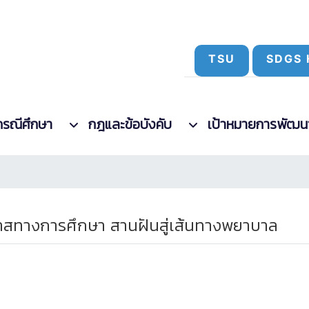
TSU
SDGS 
กรณีศึกษา
กฎและข้อบังคับ
เป้าหมายการพัฒนาที
สทางการศึกษา สานฝันสู่เส้นทางพยาบาล