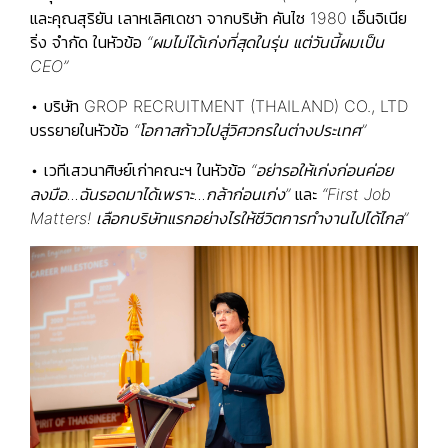
และคุณสุริยัน เลาหเลิศเดชา จากบริษัท คันไซ 1980 เอ็นจิเนีย
ริ่ง จำกัด ในหัวข้อ
“ผมไม่ได้เก่งที่สุดในรุ่น แต่วันนี้ผมเป็น
CEO”
• บริษัท GROP RECRUITMENT (THAILAND) CO., LTD
บรรยายในหัวข้อ
“โอกาสก้าวไปสู่วิศวกรในต่างประเทศ”
• เวทีเสวนาศิษย์เก่าคณะฯ ในหัวข้อ
“อย่ารอให้เก่งก่อนค่อย
ลงมือ...ฉันรอดมาได้เพราะ...กล้าก่อนเก่ง”
และ
“First Job
Matters! เลือกบริษัทแรกอย่างไรให้ชีวิตการทำงานไปได้ไกล”