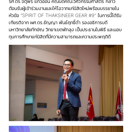
รศ.ดร.จตุพร แก้วอ่อน คณบดีคณะวิศวกรรมศาสตร์ กล่าว
ต้อนรับผู้เข้าร่วมงานและให้โอวาทแก่นิสิตใหม่พร้อมบรรยายใน
หัวข้อ “SPIRIT OF THAKSINEER GEAR #9" ในการนี้ได้รับ
เกียรติจาก ผศ.ดร.ธัญญา พันธ์ฤทธิ์ดำ รองอธิการบดี
มหาวิทยาลัยทักษิณ วิทยาเขตพัทลุง เป็นประธานในพิธี และมอบ
ทุนการศึกษาแก่นิสิตที่มีความสามารถและความประพฤติดี