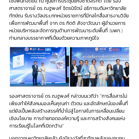
เชิงพื้นที่จัดขึ้น ณ ศูนย์การประชุมแห่งชาติสิริกิติ์ โดย รอง
ศาสตราจารย์ ดร.ณฐพงศ์ จิตรนิรัตน์ อธิการบดีมหาวิทยาลัย
ทักษิณ รับรางวัลประเภทหน่วยราชการที่มีกลไกสื่อสารงานวิจัย
เพื่อการพัฒนาพื้นที่ จาก ดร.กิตติ สัจจาวัฒนา ผู้อำนวยการ
หน่วยบริหารและจัดการทุนด้านการพัฒนาระดับพื้นที่ (บพท.)
ท่ามกลางบรรยากาศที่เปี่ยมด้วยความภาคภูมิใจ
รองศาสตราจารย์ ดร.ณฐพงศ์ กล่าวบนเวทีว่า “การสื่อสารไม่
เพียงทำให้สังคมมองเห็นคุณค่า ตัวตน และอัตลักษณ์ของพื้นที่
แต่ยังเป็นพลังสร้างสรรค์ที่นำไปสู่โอกาสในการเคลื่อนเปลี่ยน
เชิงนโยบาย การถ่ายทอดองค์ความรู้ และการสร้างสังคมแห่ง
การเรียนรู้ในโลกที่เปิดกว้าง”
นอกจากมหาวิทยาลัยแล้ว ยังมีรางวัลที่สะท้อนพลังของชุมชน