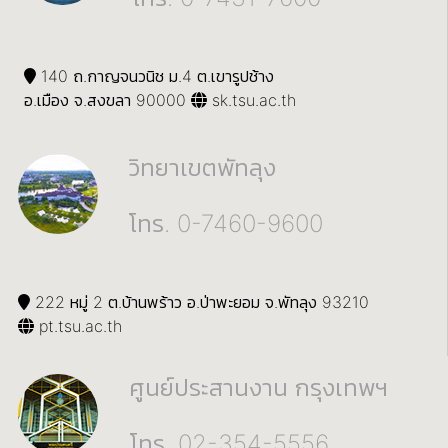
140 ถ.กาญจนวนิช ม.4 ต.เขารูปช้าง
อ.เมือง จ.สงขลา 90000
sk.tsu.ac.th
วิทยาเขตพัทลุง
โทร. 0-7460-9600
222 หมู่ 2 ต.บ้านพร้าว อ.ป่าพะยอม จ.พัทลุง 93210
pt.tsu.ac.th
ศูนย์ประสานงาน กรุงเทพฯ
โทร. 02-354-5556