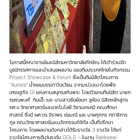
โอกาสนี้คณาจารย์และนิสิตมหาวิทยาลัยทักษิณ ได้เข้าร่วมจัด
บูธนิทรรศการและนำเสนอผลงาน ของทีมประเทศไทยในกิจกรรม
Project Showcase & Forum ซึ่งเป็นทีมนิสิตโครงการ
"Aurora" น้ำหอมบรรเทาวิงเวียน จากมะม่วงเบาโดยพืช
เศรษฐกิจ GI แห่งคาบสมุทรสทิงพระ โดยตัวแทนทีมนิสิต นายก
ฤษณพงศ์ กิมเอ๊ะ และ นางสาวธันย์ชนก จูห้อง นิสิตหลักสูตร
กศ.บ.วิทยาศาสตร์และเทคโนโลยี วิชาเอกเคมี คณะศึกษา
ศาสตร์ ซึ่งมี ผศ.ดร.จิราพร ช่อมณี และ นายศุภกร กตาธิการ
กุล คณะวิทยาศาสตร์และนวัตกรรมดิจิทัล เป็นที่ปรึกษา
โครงการ โดยผลงานดังกล่าวได้รับรางวัล 3 รางวัล ได้แก่
รางวัลโครงการดีเด่นระดับ GOLD – ในงาน Rakkaew-