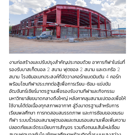
งานก่อสร้างและปรับปรุงสำคัญประกอบด้วย อาคารกีฬาในร่มที่
รองรับบาสเก็ตบอล 2 สนาม ฟุตซอล 2 สนาม และตะกร้อ 2
สนาม โรงยิมอเนกประสงค์ที่จัดวางคอร์ทแบดมินตัน 4 คอร์ท
พร้อมโซนกีฬาประเภทต่อสู้เพื่อการเรียน–ซ้อม–แข่งขัน
อัฒจันทร์เชียร์มาตรฐานเพื่อรองรับงานกีฬาและกิจกรรม
มหาวิทยาลัยขนาดกลางถึงใหญ่ หลังคาคลุมสนามเปตองเพื่อให้
ใช้งานได้ต่อเนื่องทุกสภาพอากาศ ลู่วิ่งมาตรฐานสำหรับการ
เรียนพลศึกษา การทดสอบสมรรถภาพ และการซ้อมของชมรม
กีฬา ระบบรั้วรอบสนามฟุตบอลและถนนรอบสนามเพื่อเพิ่มความ
ปลอดภัยและจัดระเบียบการสัญจร รวมถึงถนนเส้นใหม่เชื่อม
สนามฟุตบอลกับโรงฝึกพลศึกษาพร้อมติดตั้งระบบแสงสว่าง