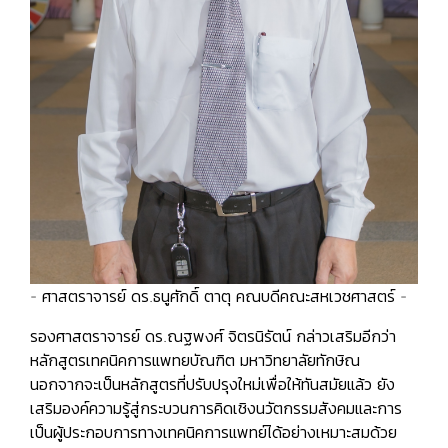
- ศาสตราจารย์ ดร.ธนูศักดิ์ ตาตุ คณบดีคณะสหเวชศาสตร์ -
รองศาสตราจารย์ ดร.ณฐพงศ์ จิตรนิรัตน์ กล่าวเสริมอีกว่า
หลักสูตรเทคนิคการแพทยบัณฑิต มหาวิทยาลัยทักษิณ
นอกจากจะเป็นหลักสูตรที่ปรับปรุงใหม่เพื่อให้ทันสมัยแล้ว ยัง
เสริมองค์ความรู้สู่กระบวนการคิดเชิงนวัตกรรมสังคมและการ
เป็นผู้ประกอบการทางเทคนิคการแพทย์ได้อย่างเหมาะสมด้วย