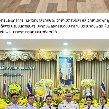
บริหารและบุคลากร มหาวิทยาลัยทักษิณ วิทยาเขตสงขลา และวิทยาเขตพัทลุง 
จพระบรมชนกาธิเบศร มหาภูมิพลอดุลยเดชมหาราช บรมนาถบพิตร (ในหลวงร
กในพระมหากรุณาธิคุณอันหาที่สุดมิได้