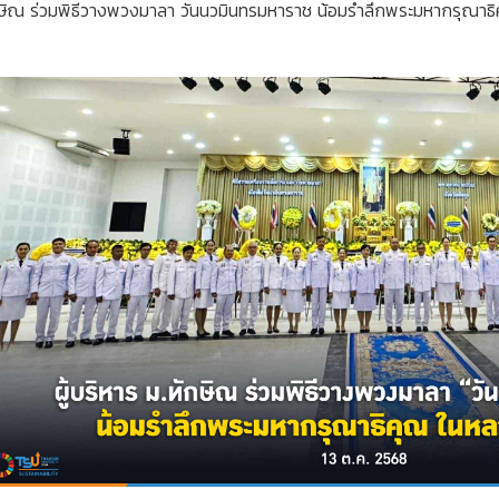
ักษิณ ร่วมพิธีวางพวงมาลา วันนวมินทรมหาราช น้อมรำลึกพระมหากรุณาธิ