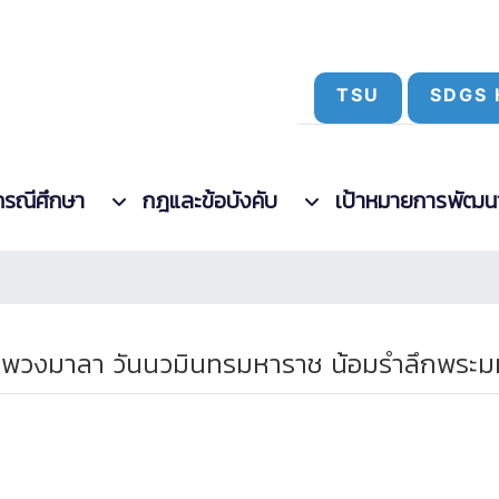
TSU
SDGS 
กรณีศึกษา
กฎและข้อบังคับ
เป้าหมายการพัฒนาที
วางพวงมาลา วันนวมินทรมหาราช น้อมรำลึกพระม