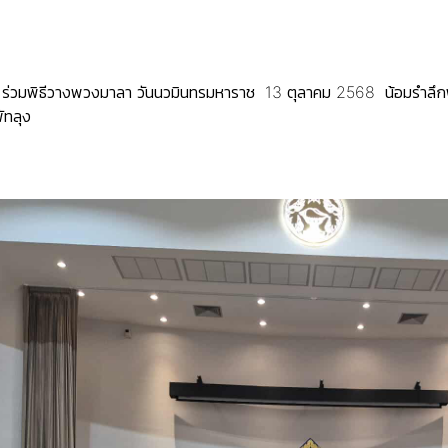
ษิณ ร่วมพิธีวางพวงมาลา วันนวมินทรมหาราช 13 ตุลาคม 2568 น้อมรำล
พัทลุง