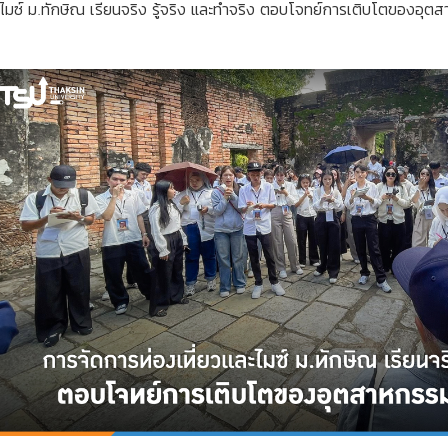
ะไมซ์ ม.ทักษิณ เรียนจริง รู้จริง และทำจริง ตอบโจทย์การเติบโตของอุต