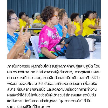
ภายในกิจกรรม ผู้เข้าร่วมได้เรียนรู้ทั้งภาคทฤษฎีและปฏิบัติ โดย
ผศ.ดร.ทิพมาส ชิณวงศ์ อาจารย์ผู้เชี่ยวชาญ การดูแลแบบผสม
ผสาน การเยียวยาสมดุลกายจิตด้วยสมาธิบำบัดเอสเคที (SKT)
พร้อมทดลองฝึกสมาธิบำบัดเอสเคทีในหลายท่วงท่า เพื่อเสริม
สมาธิ ผ่อนคลายกล้ามเนื้อ และลดความเครียดจากการทำงาน
ผลลัพธ์ที่ได้รับไม่เพียงช่วยให้ผู้เข้าร่วมรู้สึกสงบและสดชื่นขึ้น
แต่ยังตระหนักถึงความสำคัญของ “สุขภาวะทางใจ” ที่เป็น
รากฐานของชีวิตที่มีคุณภาพ