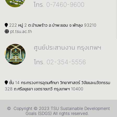
โทร. 0-7460-9600
222 หมู่ 2 ต.บ้านพร้าว อ.ป่าพะยอม จ.พัทลุง 93210
pt.tsu.ac.th
ศูนย์ประสานงาน กรุงเทพฯ
โทร. 02-354-5556
ชั้น 14 กระทรวงการอุดมศึกษา วิทยาศาสตร์ วิจัยและนวัตกรรม
328 ถ.ศรีอยุธยา เขตราชเทวี กรุงเทพฯ 10400
© Copyright © 2023 TSU Sustainable Development
Goals (SDGS) All rights reserved.