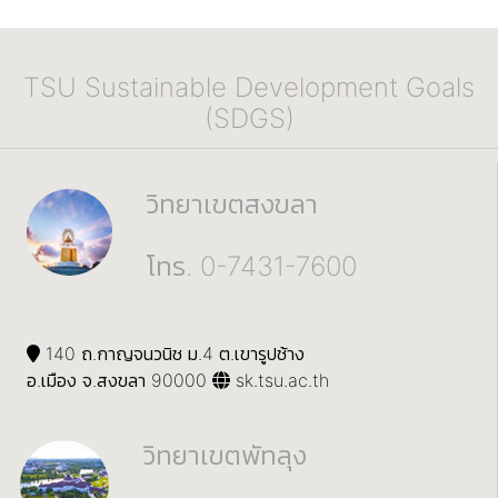
TSU Sustainable Development Goals
(SDGS)
วิทยาเขตสงขลา
โทร. 0-7431-7600
140 ถ.กาญจนวนิช ม.4 ต.เขารูปช้าง
อ.เมือง จ.สงขลา 90000
sk.tsu.ac.th
วิทยาเขตพัทลุง