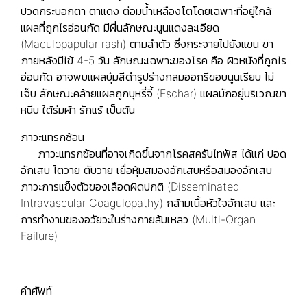
ปวดกระบอกตา ตาแดง ต่อมน้ำเหลืองโตโดยเฉพาะที่อยู่ใกล้
แผลที่ถูกไรอ่อนกัด มีผื่นลักษณะนูนแดงละเอียด
(Maculopapular rash) ตามลำตัว ซึ่งกระจายไปยังแขน ขา
ภายหลังมีไข้ 4-5 วัน ลักษณะเฉพาะของโรค คือ ผิวหนังที่ถูกไร
อ่อนกัด อาจพบแผลบุ๋มสีดำรูปร่างกลมออกรีขอบนูนเรียบ ไม่
เจ็บ ลักษณะคล้ายแผลถูกบุหรี่จี้ (Eschar) แผลมักอยู่บริเวณขา
หนีบ ใต้ร่มผ้า รักแร้ เป็นต้น
ภาวะแทรกซ้อน
ภาวะแทรกซ้อนที่อาจเกิดขึ้นจากโรคสครับไทฟัส ได้แก่ ปอด
อักเสบ ไตวาย ตับวาย เยื่อหุ้มสมองอักเสบหรือสมองอักเสบ
ภาวะการแข็งตัวของเลือดผิดปกติ (Disseminated
Intravascular Coagulopathy) กล้ามเนื้อหัวใจอักเสบ และ
การทำงานของอวัยวะในร่างกายล้มเหลว (Multi-Organ
Failure)
คำศัพท์