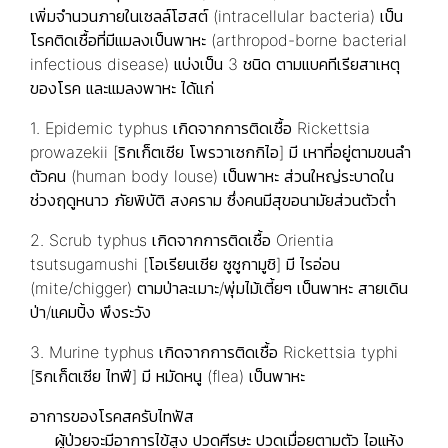
เพิ่มจำนวนภายในเซลล์โฮสต์ (intracellular bacteria) เป็น
โรคติดเชื้อที่มีแมลงเป็นพาหะ (arthropod-borne bacterial
infectious disease) แบ่งเป็น 3 ชนิด ตามแบคทีเรียสาเหตุ
ของโรค และแมลงพาหะ ได้แก่
1. Epidemic typhus เกิดจากการติดเชื้อ Rickettsia
prowazekii [ริกเก็ตเซีย โพรวาเซกกิไอ] มี เหาที่อยู่ตามขนลำ
ตัวคน (human body louse) เป็นพาหะ ส่วนใหญ่ระบาดใน
ช่วงฤดูหนาว ภัยพิบัติ สงคราม ซึ่งคนมีสุขอนามัยส่วนตัวต่ำ
2. Scrub typhus เกิดจากการติดเชื้อ Orientia
tsutsugamushi [โอเรียนเชีย ซูซูกามูชิ] มี ไรอ่อน
(mite/chigger) ตามป่าละเมาะ/พุ่มไม้เตี้ยๆ เป็นพาหะ สายเดิน
ป่า/แคมปิ้ง พึงระวัง
3. Murine typhus เกิดจากการติดเชื้อ Rickettsia typhi
[ริกเก็ตเซีย ไทฟี] มี หมัดหนู (flea) เป็นพาหะ
อาการของโรคสครับไทฟัส
ผู้ป่วยจะมีอาการไข้สูง ปวดศีรษะ ปวดเมื่อยตามตัว ไอแห้ง