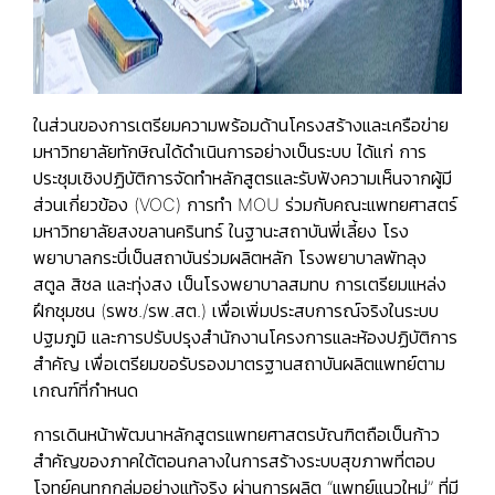
ในส่วนของการเตรียมความพร้อมด้านโครงสร้างและเครือข่าย
มหาวิทยาลัยทักษิณได้ดำเนินการอย่างเป็นระบบ ได้แก่ การ
ประชุมเชิงปฏิบัติการจัดทำหลักสูตรและรับฟังความเห็นจากผู้มี
ส่วนเกี่ยวข้อง (VOC) การทำ MOU ร่วมกับคณะแพทยศาสตร์
มหาวิทยาลัยสงขลานครินทร์ ในฐานะสถาบันพี่เลี้ยง โรง
พยาบาลกระบี่เป็นสถาบันร่วมผลิตหลัก โรงพยาบาลพัทลุง
สตูล สิชล และทุ่งสง เป็นโรงพยาบาลสมทบ การเตรียมแหล่ง
ฝึกชุมชน (รพช./รพ.สต.) เพื่อเพิ่มประสบการณ์จริงในระบบ
ปฐมภูมิ และการปรับปรุงสำนักงานโครงการและห้องปฏิบัติการ
สำคัญ เพื่อเตรียมขอรับรองมาตรฐานสถาบันผลิตแพทย์ตาม
เกณฑ์ที่กำหนด
การเดินหน้าพัฒนาหลักสูตรแพทยศาสตรบัณฑิตถือเป็นก้าว
สำคัญของภาคใต้ตอนกลางในการสร้างระบบสุขภาพที่ตอบ
โจทย์คนทุกกลุ่มอย่างแท้จริง ผ่านการผลิต “แพทย์แนวใหม่” ที่มี