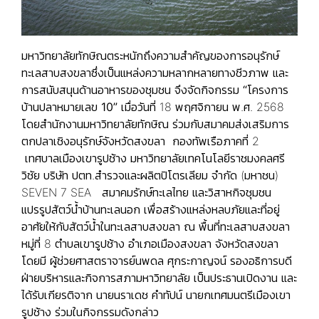
มหาวิทยาลัยทักษิณตระหนักถึงความสำคัญของการอนุรักษ์
ทะเลสาบสงขลาซึ่งเป็นแหล่งความหลากหลายทางชีวภาพ และ
การสนับสนุนด้านอาหารของชุมชน จึงจัดกิจกรรม
“โครงการ
บ้านปลาหมายเลข 10”
เมื่อวันที่ 18 พฤศจิกายน พ.ศ. 2568
โดยสำนักงานมหาวิทยาลัยทักษิณ ร่วมกับสมาคมส่งเสริมการ
ตกปลาเชิงอนุรักษ์จังหวัดสงขลา กองทัพเรือภาคที่ 2
เทศบาลเมืองเขารูปช้าง มหาวิทยาลัยเทคโนโลยีราชมงคลศรี
วิชัย บริษัท ปตท.สำรวจและผลิตปิโตรเลียม จำกัด (มหาชน)
SEVEN 7 SEA สมาคมรักษ์ทะเลไทย และวิสาหกิจชุมชน
แปรรูปสัตว์น้ำบ้านทะเลนอก เพื่อสร้างแหล่งหลบภัยและที่อยู่
อาศัยให้กับสัตว์น้ำในทะเลสาบสงขลา ณ พื้นที่ทะเลสาบสงขลา
หมู่ที่ 8 ตำบลเขารูปช้าง อำเภอเมืองสงขลา จังหวัดสงขลา
โดยมี ผู้ช่วยศาสตราจารย์นพดล ศุกระกาญจน์ รองอธิการบดี
ฝ่ายบริหารและกิจการสภามหาวิทยาลัย เป็นประธานเปิดงาน และ
ได้รับเกียรติจาก นายนราเดช คำทัปน์ นายกเทศมนตรีเมืองเขา
รูปช้าง ร่วมในกิจกรรมดังกล่าว