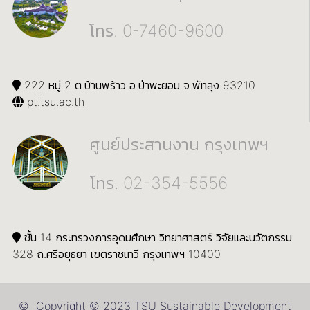
โทร. 0-7460-9600
222 หมู่ 2 ต.บ้านพร้าว อ.ป่าพะยอม จ.พัทลุง 93210
pt.tsu.ac.th
ศูนย์ประสานงาน กรุงเทพฯ
โทร. 02-354-5556
ชั้น 14 กระทรวงการอุดมศึกษา วิทยาศาสตร์ วิจัยและนวัตกรรม
328 ถ.ศรีอยุธยา เขตราชเทวี กรุงเทพฯ 10400
© Copyright © 2023 TSU Sustainable Development