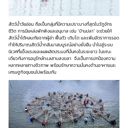
สัตว์น้ำวัยอ่อน ถือเป็นกลุ่มที่มีความเปราะบางที่สุดในวัฏจักร
ชีวิต การมีแหล่งพักพิงและอนุบาล เช่น “บ้านปลา” จะช่วยให้
สัตว์น้ำได้หลบภัยจากผู้ล่า ฟื้นตัว เติบโต และเพิ่มอัตราการรอด
ทำให้ปริมาณสัตว์น้ำกลับมาสมบูรณ์อย่างยั่งยืน นำไปสู่ระบบ
นิเวศที่แข็งแรงและผลผลิตประมงที่มั่นคงในระยะยาว ในขณะ
เดียวกันการอนุรักษ์ทะเลสาบสงขลา จึงเป็นการปกป้องความ
หลากหลายทางชีวภาพ พร้อมรักษาความมั่นคงด้านอาหารและ
เศรษฐกิจชุมชนไปพร้อมกัน