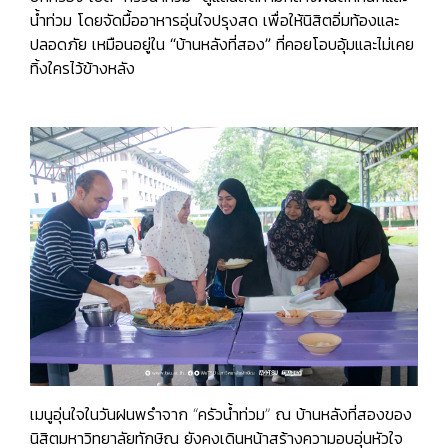
น้ำท่วม โดยจัดมื้ออาหารอุ่นใจปรุงสด เพื่อให้นิสิตอิ่มท้องและ
ปลอดภัย เหมือนอยู่ใน “บ้านหลังที่สอง” ที่คอยโอบอุ้มและไม่เคย
ทิ้งใครไว้ข้างหลัง
เมนูอุ่นใจในวันฝนพรำจาก “ครัวน้ำท่วม” ณ บ้านหลังที่สองของ
นิสิตมหาวิทยาลัยทักษิณ ยังคงเดินหน้าสร้างความอบอุ่นหัวใจ