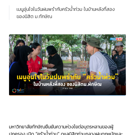
เมนูอุ่นใจในวันฝนพรำกับครัวน้ำท่วม ในบ้านหลังที่สอง
ของนิสิต ม.ทักษิณ
มหาวิทยาลัยทักษิณยืนยันความห่วงใยต่อบุตรหลานของผู้
ปกครอง เปิด “ครัวน้ำท่วม” ดูแลนิสิตท่ามกลางฝนตกหนักและ