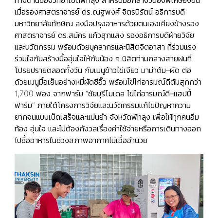
ทางด้านของวิทยาเขตพัทลุง สำหรับมื้อกลางวันยังพิเศษยิ่งขึ้น
เมื่อรองศาสตราจารย์ ดร.ณฐพงศ์ จิตรนิรัตน์ อธิการบดี
มหาวิทยาลัยทักษิณ ลงมือปรุงอาหารด้วยตนเองเคียงข้างรอง
ศาสตราจารย์ ดร.สมัคร แก้วสุกแสง รองอธิการบดีฝ่ายวิจัย
และนวัตกรรม พร้อมด้วยบุคลากรและนิสิตจิตอาสา ที่ร่วมแรง
ร่วมใจกันสร้างมื้ออุ่นใจให้กับน้อง ๆ นิสิตท่ามกลางสายฝนที่
โปรยปรายตลอดทั้งวัน กับเมนูข้าวไข่เจียว มาม่าต้ม–ผัด ต่อ
ด้วยเมนูมื้อเย็นอย่างหมี่ผัดซีอิ๊ว พร้อมไข่ไก่อารมณ์ดีต้มสุกกว่า
1,700 ฟอง จากฟาร์ม “ชัยบุรีโมเดล ไข่ไก่อารมณ์ดี–แฮปปี้
ฟาร์ม” ภายใต้โครงการวิจัยและนวัตกรรมแก้ไขปัญหาความ
ยากจนแบบเบ็ดเสร็จและแม่นยำ จังหวัดพัทลุง เพื่อให้ทุกคนอิ่ม
ท้อง อุ่นใจ และไม่ต้องกังวลเรื่องค่าใช้จ่ายหรือการเดินทางออก
ไปซื้ออาหารในช่วงสภาพอากาศไม่เอื้ออำนวย