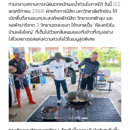
ท่ามกลางสถานการณ์ฝนตกหนักและน้ำท่วมในภาคใต้ วันนี้ (22
พฤศจิกายน 2568) ฝ่ายกิจการนิสิต มหาวิทยาลัยทักษิณ ได้
เปิดพื้นที่ลานอเนกประสงค์หอพักนิสิต วิทยาเขตพัทลุง และ
หอพักปาริชาต 3 วิทยาเขตสงขลา ให้กลายเป็น “ห้องครัวใน
บ้านหลังใหญ่” ที่เต็มไปด้วยกลิ่นหอมของกับข้าวที่ปรุงอย่าง
ใส่ใจเหยาะซอสแห่งความห่วงใยไว้ในเมนูสุดพิเศษ