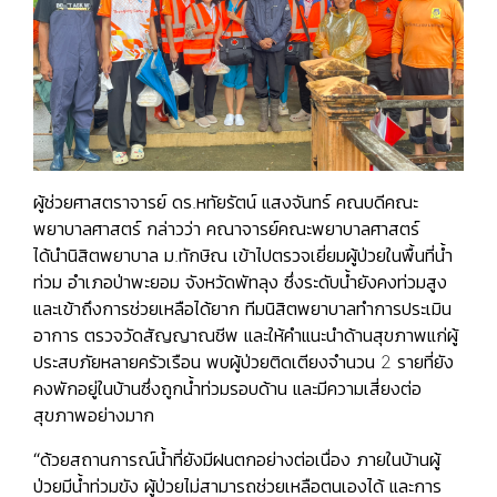
ผู้ช่วยศาสตราจารย์ ดร.หทัยรัตน์ แสงจันทร์ คณบดีคณะ
พยาบาลศาสตร์ กล่าวว่า คณาจารย์คณะพยาบาลศาสตร์
ได้นำนิสิตพยาบาล ม.ทักษิณ เข้าไปตรวจเยี่ยมผู้ป่วยในพื้นที่น้ำ
ท่วม อำเภอป่าพะยอม จังหวัดพัทลุง ซึ่งระดับน้ำยังคงท่วมสูง
และเข้าถึงการช่วยเหลือได้ยาก ทีมนิสิตพยาบาลทำการประเมิน
อาการ ตรวจวัดสัญญาณชีพ และให้คำแนะนำด้านสุขภาพแก่ผู้
ประสบภัยหลายครัวเรือน พบผู้ป่วยติดเตียงจำนวน 2 รายที่ยัง
คงพักอยู่ในบ้านซึ่งถูกน้ำท่วมรอบด้าน และมีความเสี่ยงต่อ
สุขภาพอย่างมาก
“ด้วยสถานการณ์น้ำที่ยังมีฝนตกอย่างต่อเนื่อง ภายในบ้านผู้
ป่วยมีน้ำท่วมขัง ผู้ป่วยไม่สามารถช่วยเหลือตนเองได้ และการ