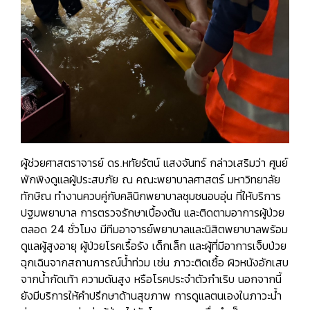
ผู้ช่วยศาสตราจารย์ ดร.หทัยรัตน์ แสงจันทร์ กล่าวเสริมว่า
ศูนย์
พักพิงดูแลผู้ประสบภัย ณ คณะพยาบาลศาสตร์ มหาวิทยาลัย
ทักษิณ ทำงานควบคู่กับคลินิกพยาบาลชุมชนอบอุ่น ที่ให้บริการ
ปฐมพยาบาล การตรวจรักษาเบื้องต้น และติดตามอาการผู้ป่วย
ตลอด 24 ชั่วโมง
มีทีมอาจารย์พยาบาลและนิสิตพยาบาลพร้อม
ดูแลผู้สูงอายุ ผู้ป่วยโรคเรื้อรัง เด็กเล็ก และผู้ที่มีอาการเจ็บป่วย
ฉุกเฉินจากสถานการณ์น้ำท่วม เช่น ภาวะติดเชื้อ ผิวหนังอักเสบ
จากน้ำกัดเท้า ความดันสูง หรือโรคประจำตัวกำเริบ นอกจากนี้
ยังมีบริการให้คำปรึกษาด้านสุขภาพ การดูแลตนเองในภาวะน้ำ