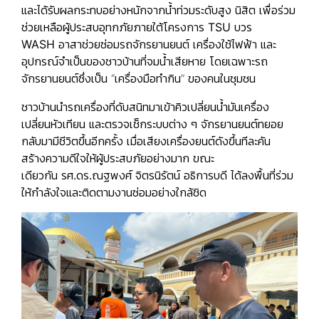
และได้รับผลกระทบอย่างหนักจากน้ำท่วมระดับสูง นิสิต เพื่อร่วม
ช่วยเหลือผู้ประสบอุทกภัยภายใต้โครงการ
TSU บวร
WASH
อาสาช่วยซ่อมรถจักรยานยนต์ เครื่องใช้ไฟฟ้า และ
อุปกรณ์จำเป็นของชาวบ้านที่จมน้ำเสียหาย โดยเฉพาะรถ
จักรยานยนต์ซึ่งเป็น “เครื่องมือทำกิน” ของคนในชุมชน
ชาวบ้านนำรถเครื่องที่ดับสนิทมาเข้าคิวเปลี่ยนน้ำมันเครื่อง
เปลี่ยนหัวเทียน และตรวจเช็กระบบต่าง ๆ จักรยานยนต์ทยอย
กลับมามีชีวิตขึ้นอีกครั้ง เมื่อเสียงเครื่องยนต์ดังขึ้นทีละคัน
สร้างความดีใจให้ผู้ประสบภัยอย่างมาก ขณะ
เดียวกัน
รศ.ดร.ณฐพงศ์ จิตรนิรัตน์ อธิการบดี
ได้ลงพื้นที่ร่วม
ให้กำลังใจและติดตามงานซ่อมอย่างใกล้ชิด