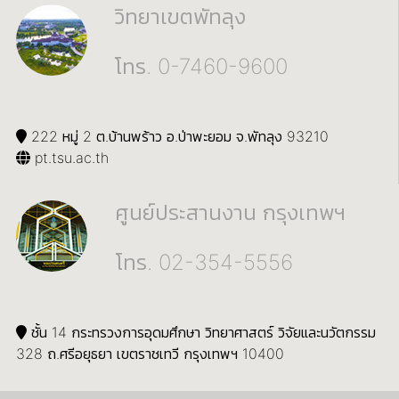
วิทยาเขตพัทลุง
โทร. 0-7460-9600
222 หมู่ 2 ต.บ้านพร้าว อ.ป่าพะยอม จ.พัทลุง 93210
pt.tsu.ac.th
ศูนย์ประสานงาน กรุงเทพฯ
โทร. 02-354-5556
ชั้น 14 กระทรวงการอุดมศึกษา วิทยาศาสตร์ วิจัยและนวัตกรรม
328 ถ.ศรีอยุธยา เขตราชเทวี กรุงเทพฯ 10400