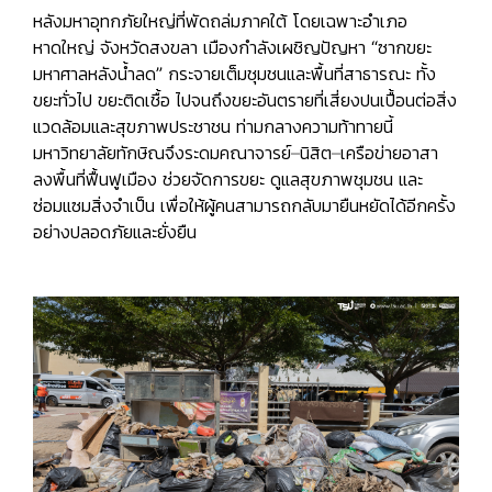
หลังมหาอุทกภัยใหญ่ที่พัดถล่มภาคใต้ โดยเฉพาะอำเภอ
หาดใหญ่ จังหวัดสงขลา เมืองกำลังเผชิญปัญหา
“ซากขยะ
มหาศาลหลังน้ำลด”
กระจายเต็มชุมชนและพื้นที่สาธารณะ ทั้ง
ขยะทั่วไป ขยะติดเชื้อ ไปจนถึงขยะอันตรายที่เสี่ยงปนเปื้อนต่อสิ่ง
แวดล้อมและสุขภาพประชาชน ท่ามกลางความท้าทายนี้
มหาวิทยาลัยทักษิณจึงระดมคณาจารย์–นิสิต–เครือข่ายอาสา
ลงพื้นที่ฟื้นฟูเมือง ช่วยจัดการขยะ ดูแลสุขภาพชุมชน และ
ซ่อมแซมสิ่งจำเป็น เพื่อให้ผู้คนสามารถกลับมายืนหยัดได้อีกครั้ง
อย่างปลอดภัยและยั่งยืน