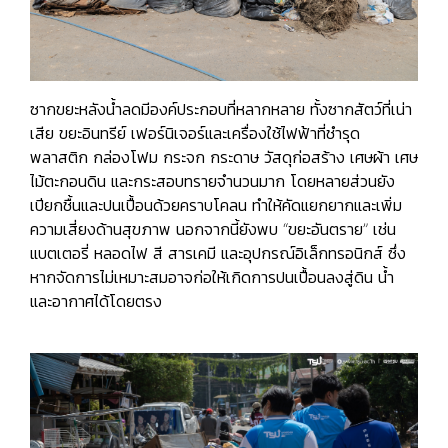
ซากขยะหลังน้ำลดมีองค์ประกอบที่หลากหลาย ทั้งซากสัตว์ที่เน่า
เสีย ขยะอินทรีย์ เฟอร์นิเจอร์และเครื่องใช้ไฟฟ้าที่ชำรุด
พลาสติก กล่องโฟม กระจก กระดาษ วัสดุก่อสร้าง เศษผ้า เศษ
ไม้ตะกอนดิน และกระสอบทรายจำนวนมาก โดยหลายส่วนยัง
เปียกชื้นและปนเปื้อนด้วยคราบโคลน ทำให้คัดแยกยากและเพิ่ม
ความเสี่ยงด้านสุขภาพ นอกจากนี้ยังพบ “ขยะอันตราย” เช่น
แบตเตอรี่ หลอดไฟ สี สารเคมี และอุปกรณ์อิเล็กทรอนิกส์ ซึ่ง
หากจัดการไม่เหมาะสมอาจก่อให้เกิดการปนเปื้อนลงสู่ดิน น้ำ
และอากาศได้โดยตรง