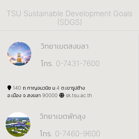
TSU Sustainable Development Goals
(SDGS)
วิทยาเขตสงขลา
โทร. 0-7431-7600
140 ถ.กาญจนวนิช ม.4 ต.เขารูปช้าง
อ.เมือง จ.สงขลา 90000
sk.tsu.ac.th
วิทยาเขตพัทลุง
โทร. 0-7460-9600