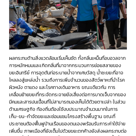
ผลกระทบด้านสิ่งแวดล้อมเริ่มเห็นชัด ทั้งกลิ่นเหม็นที่อบอวลจาก
การหมักหมมและเกิดกลิ่นที่มาจากกระบวนการย่อยสลายของ
ขยะอินทรีย์ การอุดตันท่อระบายน้ำจากเศษวัสดุ น้ำชะขยะที่อาจ
ไหลลงสู่แหล่งน้ำ รวมถึงการเพิ่มจำนวนของสัตว์พาหะที่นำโรค
ผิวหนัง ตาแดง และโรคทางเดินอาหาร ขณะเดียวกัน การ
เคลื่อนย้ายขยะที่กระจัดกระจายยังเสี่ยงต่อการบาดเจ็บจากของ
มีคมและสารปนเปื้อนที่ไม่สามารถมองเห็นได้ด้วยตาเปล่า ในส่วน
ด้านเศรษฐกิจ ท้องถิ่นต้องใช้งบประมาณจำนวนมากในการ
เก็บ–ขน–กำจัดขยะและซ่อมแซมโครงสร้างพื้นฐาน ขณะที่
ประชาชนต้องฟื้นฟูบ้านเรือนของตนเองพร้อมรับภาระค่าใช้จ่าย
เพิ่มขึ้น ภาพเมืองที่ยังเต็มไปด้วยขยะตกค้างยังส่งผลกระทบต่อ