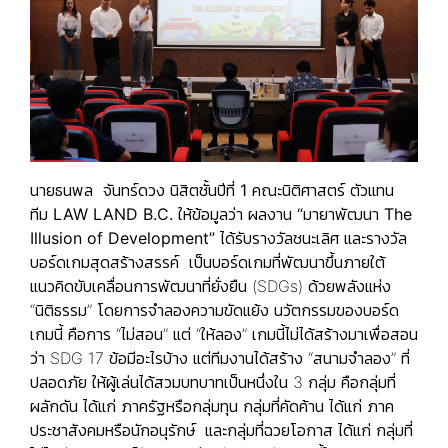
นายธนพล จันทร์ดวง นิสิตชั้นปีที่ 1 คณะนิติศาสตร์ ตัวแทน
ทีม
LAW LAND B.C. ให้ข้อมูลว่า ผลงาน “มายาพัฒนา The
Illusion of Development”
ได้รับรางวัลชนะเลิศ และรางวัล
บอร์ดเกมสุดสร้างสรรค์ เป็นบอร์ดเกมที่พัฒนาขึ้นภายใต้
แนวคิดขับเคลื่อนการพัฒนาที่ยั่งยืน (SDGs) ด้วยพลังแห่ง
“นิติธรรม” โดยการจำลองความขัดแย้ง นวัตกรรมของบอร์ด
เกมนี้ คือการ “ไม่สอน” แต่ “ให้ลอง” เกมนี้ไม่ได้สร้างมาเพื่อสอน
ว่า SDG 17 ข้อมีอะไรบ้าง แต่ทีมงานได้สร้าง “สนามจำลอง” ที่
ปลอดภัย ให้ผู้เล่นได้สวมบทบาทเป็นหนึ่งใน 3 กลุ่ม คือกลุ่มที่
ผลักดัน ได้แก่ ภาครัฐหรือกลุ่มทุน กลุ่มที่คัดค้าน ได้แก่ ภาค
ประชาสังคมหรือนักอนุรักษ์ และกลุ่มที่ฉวยโอกาส ได้แก่ กลุ่มที่