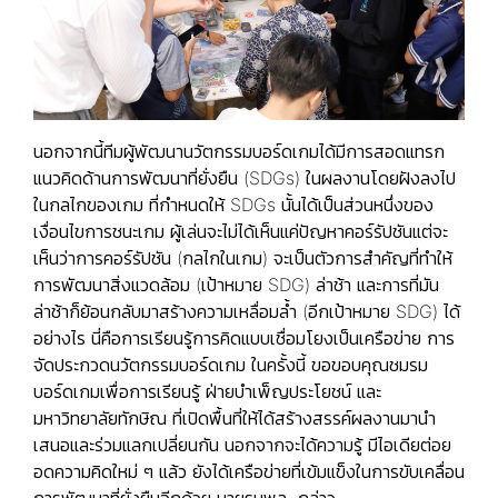
นอกจากนี้ทีมผู้พัฒนานวัตกรรมบอร์ดเกมได้มีการสอดแทรก
แนวคิดด้านการพัฒนาที่ยั่งยืน (SDGs) ในผลงานโดยฝังลงไป
ในกลไกของเกม ที่กำหนดให้ SDGs นั้นได้เป็นส่วนหนึ่งของ
เงื่อนไขการชนะเกม ผู้เล่นจะไม่ได้เห็นแค่ปัญหาคอร์รัปชันแต่จะ
เห็นว่าการคอร์รัปชัน (กลไกในเกม) จะเป็นตัวการสำคัญที่ทำให้
การพัฒนาสิ่งแวดล้อม (เป้าหมาย SDG) ล่าช้า และการที่มัน
ล่าช้าก็ย้อนกลับมาสร้างความเหลื่อมล้ำ (อีกเป้าหมาย SDG) ได้
อย่างไร นี่คือการเรียนรู้การคิดแบบเชื่อมโยงเป็นเครือข่าย การ
จัดประกวดนวัตกรรมบอร์ดเกม ในครั้งนี้ ขอขอบคุณชมรม
บอร์ดเกมเพื่อการเรียนรู้ ฝ่ายบำเพ็ญประโยชน์ และ
มหาวิทยาลัยทักษิณ ที่เปิดพื้นที่ให้ได้สร้างสรรค์ผลงานมานำ
เสนอและร่วมแลกเปลี่ยนกัน นอกจากจะได้ความรู้ มีไอเดียต่อย
อดความคิดใหม่ ๆ แล้ว ยังได้เครือข่ายที่เข้มแข็งในการขับเคลื่อน