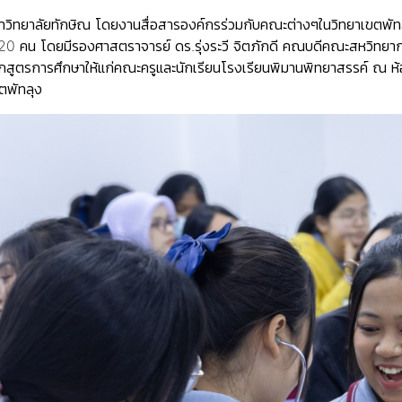
าวิทยาลัยทักษิณ โดยงานสื่อสารองค์กรร่วมกับคณะต่างๆในวิทยาเขตพัทลุ
0 คน โดยมีรองศาสตราจารย์ ดร.รุ่งระวี จิตภักดี คณบดีคณะสหวิทยากา
ักสูตรการศึกษาให้แก่คณะครูและนักเรียนโรงเรียนพิมานพิทยาสรรค์ ณ
ตพัทลุง