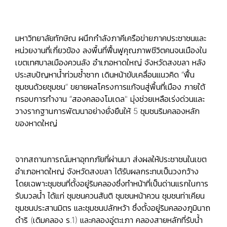
มหาวิทยาลัยทักษิณ ผนึกกำลังภาคีเครือข่ายภาคประชาชนและ
หน่วยงานที่เกี่ยวข้อง ลงพื้นที่ฟื้นฟูคุณภาพชีวิตคนจนเมืองใน
เขตเทศบาลเมืองควนลัง อำเภอหาดใหญ่ จังหวัดสงขลา หลัง
ประสบปัญหาน้ำท่วมซ้ำซาก เดินหน้าขับเคลื่อนแนวคิด “ฟื้น
ชุมชนด้วยชุมชน” ขยายผลโครงการแก้จนสู่พื้นที่เมือง ภายใต้
กรอบการทำงาน “สองคลองโมเดล" มุ่งช่วยเหลือเร่งด่วนและ
วางรากฐานการพัฒนาอย่างยั่งยืนให้ 5 ชุมชนริมคลองหลัก
ของหาดใหญ่
จากสถานการณ์มหาอุทกภัยที่ผ่านมา ส่งผลให้ประชาชนในเขต
อำเภอหาดใหญ่ จังหวัดสงขลา ได้รับผลกระทบเป็นวงกว้าง
โดยเฉพาะชุมชนที่ตั้งอยู่ริมคลองซึ่งทำหน้าที่เป็นด่านแรกในการ
รับมวลน้ำ ได้แก่ ชุมชนควนสันติ ชุมชนหน้าควน ชุมชนท่าเคียน
ชุมชนประสานมิตร และชุมชนปลักหว้า ซึ่งตั้งอยู่ริมคลองภูมินาถ
ดำริ (เดิมคลอง ร.1) และคลองอู่ตะเภา คลองสายหลักที่รับน้ำ