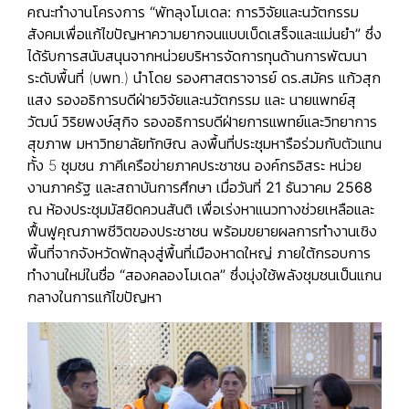
คณะทำงานโครงการ
“พัทลุงโมเดล: การวิจัยและนวัตกรรม
สังคมเพื่อแก้ไขปัญหาความยากจนแบบเบ็ดเสร็จและแม่นยำ”
ซึ่ง
ได้รับการสนับสนุนจากหน่วยบริหารจัดการทุนด้านการพัฒนา
ระดับพื้นที่ (บพท.) นำโดย
รองศาสตราจารย์ ดร.สมัคร แก้วสุก
แสง
รองอธิการบดีฝ่ายวิจัยและนวัตกรรม และ
นายแพทย์สุ
วัฒน์ วิริยพงษ์สุกิจ
รองอธิการบดีฝ่ายการแพทย์และวิทยาการ
สุขภาพ มหาวิทยาลัยทักษิณ ลงพื้นที่ประชุมหารือร่วมกับตัวแทน
ทั้ง 5 ชุมชน ภาคีเครือข่ายภาคประชาชน องค์กรอิสระ หน่วย
งานภาครัฐ และสถาบันการศึกษา เมื่อวันที่
21 ธันวาคม 2568
ณ ห้องประชุมมัสยิดควนสันติ
เพื่อเร่งหาแนวทางช่วยเหลือและ
ฟื้นฟูคุณภาพชีวิตของประชาชน พร้อมขยายผลการทำงานเชิง
พื้นที่จากจังหวัดพัทลุงสู่พื้นที่เมืองหาดใหญ่ ภายใต้กรอบการ
ทำงานใหม่ในชื่อ
“สองคลองโมเดล”
ซึ่งมุ่งใช้พลังชุมชนเป็นแกน
กลางในการแก้ไขปัญหา