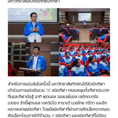
มหาวิทยาลัยส่งต่อให้ทัพนักกีฬา
สำหรับการแข่งขันในครั้งนี้ มหาวิทยาลัยทักษิณได้ส่งนักกีฬา
เข้าร่วมการแข่งขันรวม 16 ชนิดกีฬา ครอบคลุมทั้งกีฬาประเภท
ทีมและกีฬาต่อสู้ อาทิ ฟุตบอล วอลเลย์บอล เซปักตะกร้อ
เปตอง รักบี้ฟุตบอล เทควันโด คาราเต้ มวยไทย กรีฑา และอีก
หลากหลายชนิดกีฬา โดยมีชนิดกีฬาที่ผ่านการคัดเลือกจากรอบ
คัดเลือกโซนภาคใต้จำนวน 4 ชนิดกีฬา และชนิดกีฬาที่ไม่ต้อง