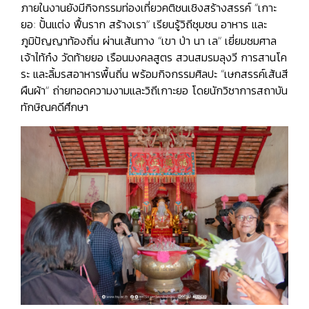
ภายในงานยังมีกิจกรรมท่องเที่ยวคติชนเชิงสร้างสรรค์ “เกาะ
ยอ: ปั้นแต่ง ฟื้นราก สร้างเรา” เรียนรู้วิถีชุมชน อาหาร และ
ภูมิปัญญาท้องถิ่น ผ่านเส้นทาง “เขา ป่า นา เล” เยี่ยมชมศาล
เจ้าไท้ก๋ง วัดท้ายยอ เรือนมงคลสูตร สวนสมรมลุงวี การสานโค
ระ และลิ้มรสอาหารพื้นถิ่น พร้อมกิจกรรมศิลปะ “เษกสรรค์เส้นสี
ผืนผ้า” ถ่ายทอดความงามและวิถีเกาะยอ โดยนักวิชาการสถาบัน
ทักษิณคดีศึกษา