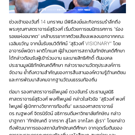
ช่วงเช้าของวันที่ 14 มกราคม มีพิธีสงฆ์และกิจกรรมรำลึกถึง
พระคุณศาสตราจารย์สุธิวงศ์ เริ่มด้วยการชมนิทรรศการ “ร่อง
รอยแห่งอนาคต” เคล้าบรรยากาศด้วยเสียงเพลงบอกจากคณะ
เฉลิมขวัญ จากนั้นรับชมวิดีทัศน์ “สุธิวงศ์ VISIONARY” โดย
อาจารย์พนิดา ผาติโกเมศ ผู้อำนวยการสถาบันทักษิณคดีศึกษา
ได้กล่าวต้อนรับผู้เข้าร่วมงาน และนายสิทธิศักดิ์ ตันมงคล
ประธานมูลนิธิทักษิณคดีศึกษา กล่าวรายงานวัตถุประสงค์การ
จัดงาน ย้ำถึงความสำคัญของการสืบสานองค์ความรู้ด้านคติชน
และการพัฒนาสังคมจากฐานวัฒนธรรมท้องถิ่น
ต่อมา รองศาสตราจารย์ไพบูลย์ ดวงจันทร์ ประธานมูลนิธิ
ศาสตราจารย์สุธิวงศ์ พงศ์ไพบูลย์ กล่าวในหัวข้อ “สุธิวงศ์ พงศ์
ไพบูลย์ ผู้เบิกทางวิชาการท้องถิ่น” และรองศาสตราจารย์
ดร.ณฐพงศ์ จิตรนิรัตน์ อธิการบดีมหาวิทยาลัยทักษิณ กล่าว
ปาฐกถา “ทักษิณคดี จากราก สู่โลก จากโลก สู่เรา” โดยกล่าว
ถึงพัฒนาการของสถาบันทักษิณคดีศึกษา จากจุดเริ่มต้นของ