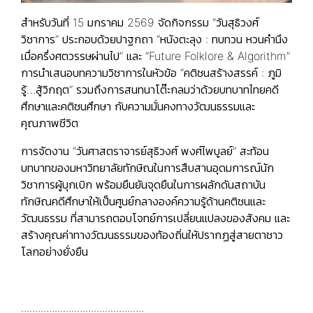
สำหรับวันที่ 15 มกราคม 2569 จัดกิจกรรม “วันสุธิวงศ์
วิชาการ” ประกอบด้วยปาฐกถา “หนังตะลุง : ทบทวน หวนคำนึง
เมื่อครึ่งศตวรรษผ่านไป” และ “Future Folklore & Algorithm”
การนำเสนอบทความวิชาการในหัวข้อ “คติชนสร้างสรรค์ : ภูมิ
รู้…สู้วิกฤต” รวมถึงการสนทนาโต๊ะกลมว่าด้วยบทบาทไทยคดี
ศึกษาและคติชนศึกษา กับความมั่นคงทางวัฒนธรรมและ
คุณภาพชีวิต
การจัดงาน “วันศาสตราจารย์สุธิวงศ์ พงศ์ไพบูลย์” สะท้อน
บทบาทของมหาวิทยาลัยทักษิณในการสืบสานอุดมการณ์นัก
วิชาการผู้บุกเบิก พร้อมยืนยันจุดยืนในการผลักดันสถาบัน
ทักษิณคดีศึกษาให้เป็นศูนย์กลางองค์ความรู้ด้านคติชนและ
วัฒนธรรม ที่สามารถตอบโจทย์การเปลี่ยนแปลงของสังคม และ
สร้างคุณค่าทางวัฒนธรรมของท้องถิ่นให้ปรากฏสู่สายตาชาว
โลกอย่างยั่งยืน
............................................