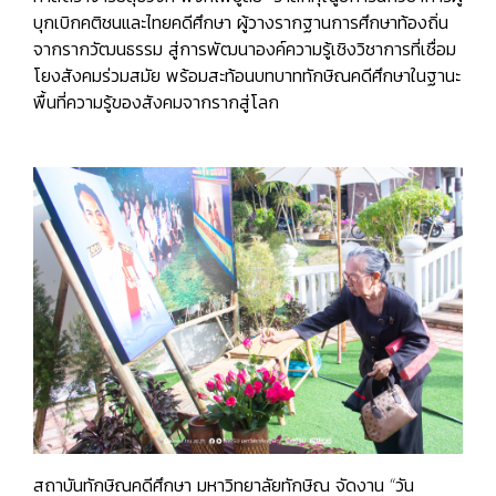
บุกเบิกคติชนและไทยคดีศึกษา ผู้วางรากฐานการศึกษาท้องถิ่น
จากรากวัฒนธรรม สู่การพัฒนาองค์ความรู้เชิงวิชาการที่เชื่อม
โยงสังคมร่วมสมัย พร้อมสะท้อนบทบาททักษิณคดีศึกษาในฐานะ
พื้นที่ความรู้ของสังคมจากรากสู่โลก
สถาบันทักษิณคดีศึกษา มหาวิทยาลัยทักษิณ จัดงาน “วัน