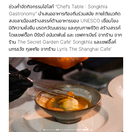
ช่วงค่ำจัดกิจกรรมไฮไลท์ “Chef’s Table : Songkhla
Gastronomy” นำเสนออาหารท้องถิ่นร่วมสมัย ภายใต้แนวคิด
สงขลาเมืองสร้างสรรค์ด้านอาหารของ UNESCO เชื่อมโยง
มิติความยั่งยืน มรดกวัฒนธรรม และคุณภาพชีวิต สร้างสรรค์
โดยเชฟต๊อก ปีรัชต์ อนันตพันธ์ และ เชฟคาเบียร์ จากร้าน จาก
ร้าน The Secret Garden Cafe’ Songkhla และเชฟอิ๊งค์
มกรธวัช กุลหทัย จากร้าน Lyn’s The Shanghai Cafe’