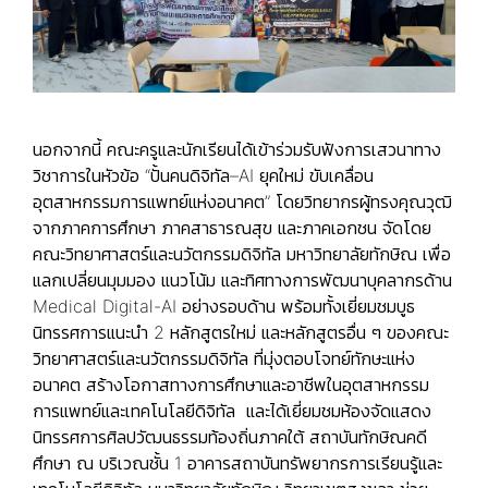
นอกจากนี้ คณะครูและนักเรียนได้เข้าร่วมรับฟังการเสวนาทาง
วิชาการในหัวข้อ “ปั้นคนดิจิทัล–AI ยุคใหม่ ขับเคลื่อน
อุตสาหกรรมการแพทย์แห่งอนาคต” โดยวิทยากรผู้ทรงคุณวุฒิ
จากภาคการศึกษา ภาคสาธารณสุข และภาคเอกชน จัดโดย
คณะวิทยาศาสตร์และนวัตกรรมดิจิทัล มหาวิทยาลัยทักษิณ เพื่อ
แลกเปลี่ยนมุมมอง แนวโน้ม และทิศทางการพัฒนาบุคลากรด้าน
Medical Digital-AI อย่างรอบด้าน พร้อมทั้งเยี่ยมชมบูธ
นิทรรศการแนะนำ 2 หลักสูตรใหม่ และหลักสูตรอื่น ๆ ของคณะ
วิทยาศาสตร์และนวัตกรรมดิจิทัล ที่มุ่งตอบโจทย์ทักษะแห่ง
อนาคต สร้างโอกาสทางการศึกษาและอาชีพในอุตสาหกรรม
การแพทย์และเทคโนโลยีดิจิทัล และได้เยี่ยมชมห้องจัดแสดง
นิทรรศการศิลปวัฒนธรรมท้องถิ่นภาคใต้ สถาบันทักษิณคดี
ศึกษา ณ บริเวณชั้น 1 อาคารสถาบันทรัพยากรการเรียนรู้และ