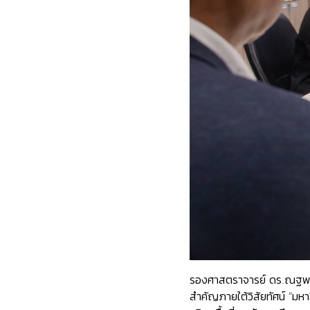
รองศาสตราจารย์ ดร.ณฐพงศ์ 
สำคัญภายใต้วิสัยทัศน์ “มหา