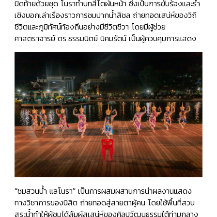
ปิดท้ายด้วยชุด
โนราทำบทสีโตผันหน้า
ซึ่งเป็นการขับร้องและรำ
เชิงบอกเล่าเรื่องราวการชมปากน้ำสิชล ถ่ายทอดเสน่ห์ของวิถี
ชีวิตและภูมิทัศน์ท้องถิ่นอย่างมีชีวิตชีวา โดยมีผู้ช่วย
ศาสตราจารย์ ดร.ธรรมนิตย์ นิคมรัตน์ เป็นผู้ควบคุมการแสดง
“ชมสวนน้ำ แลโนรา”
เป็นการผสมผสานการนำผลงานแสดง
ทางวิชาการของนิสิต ถ่ายทอดสู่สายตาผู้คน โดยใช้พื้นที่สวน
สระน้ำทำให้ผู้ชมได้สัมผัสเสน่ห์ของศิลปวัฒนธรรมใต้ท่ามกลาง