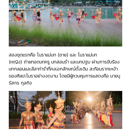
สองชุดแรกคือ
โนราแม่บท (ชาย)
และ
โนราแม่บท
(หญิง)
ถ่ายทอดบทครู บทสอนรำ และบทปฐม ผ่านการขับร้อง
บทกลอนและลีลาท่ารำที่คงเอกลักษณ์ดั้งเดิม สะท้อนรากเหง้า
ของศิลปะโนราอย่างงดงาม โดยมีผู้ควบคุมการแสดงคือ นายบุ
รัสกร กุลกิจ