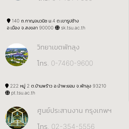
140 ถ.กาญจนวนิช ม.4 ต.เขารูปช้าง
อ.เมือง จ.สงขลา 90000
sk.tsu.ac.th
วิทยาเขตพัทลุง
โทร. 0-7460-9600
222 หมู่ 2 ต.บ้านพร้าว อ.ป่าพะยอม จ.พัทลุง 93210
pt.tsu.ac.th
ศูนย์ประสานงาน กรุงเทพฯ
โทร. 02-354-5556