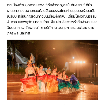
ต่อเนื่องด้วยชุดการแสดง
“เรือสำราญศิลป์ ถิ่นสยาม”
ที่นำ
เสนอความงดงามของศิลปวัฒนธรรมไทยผ่านมุมมองร่วมสมัย
เปรียบเสมือนการเดินทางบนเรือแห่งศิลปะ เชื่อมโยงวัฒนธรรม
4 ภาค และพหุวัฒนธรรมไทย–จีน ผ่านลีลาการรำที่สง่างามและ
จินตนาการสร้างสรรค์ ภายใต้การควบคุมการแสดงโดย นาย
ภครพล นิลมาส