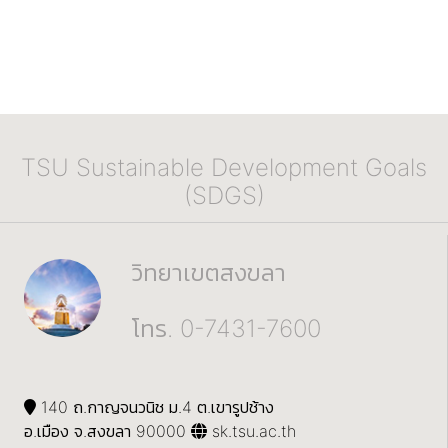
TSU Sustainable Development Goals
(SDGS)
วิทยาเขตสงขลา
โทร. 0-7431-7600
140 ถ.กาญจนวนิช ม.4 ต.เขารูปช้าง
อ.เมือง จ.สงขลา 90000
sk.tsu.ac.th