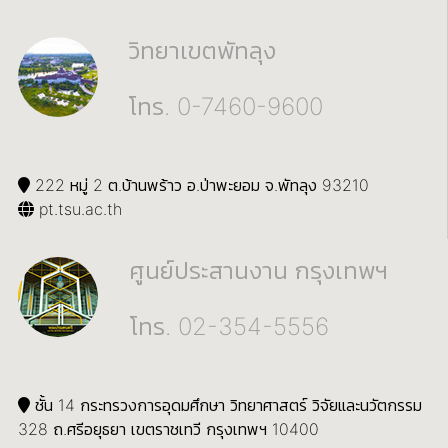
วิทยาเขตพัทลุง
โทร. 0-7460-9600
222 หมู่ 2 ต.บ้านพร้าว อ.ป่าพะยอม จ.พัทลุง 93210
pt.tsu.ac.th
ศูนย์ประสานงาน กรุงเทพฯ
โทร. 02-354-5556
ชั้น 14 กระทรวงการอุดมศึกษา วิทยาศาสตร์ วิจัยและนวัตกรรม
328 ถ.ศรีอยุธยา เขตราชเทวี กรุงเทพฯ 10400