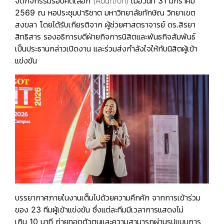
จัดกิจกรรมรอบคัดเลือก (Audition) เมื่อวันที่
31
มกราคม
2569
ณ
หอประชุมปาริชาต มหาวิทยาลัยทักษิณ วิทยาเขต
สงขลา
โดยได้รับเกียรติจาก
ผู้ช่วยศาสตราจารย์ ดร.สิรยา
สิทธิสาร
รองอธิการบดีฝ่ายกิจการนิสิตและพันธกิจสัมพันธ์
เป็นประธานกล่าวเปิดงาน และร่วมส่งกำลังใจให้กับนิสิตผู้เข้า
แข่งขัน
บรรยากาศภายในงานเต็มไปด้วยความคึกคัก จากการเข้าร่วม
ของ
23
ทีมผู้เข้าแข่งขัน
ซึ่งแต่ละทีมมีเวลาการแสดงไม่
เกิน
10
นาที
ถ่ายทอดตัวตนและความสามารถผ่านรูปแบบการ