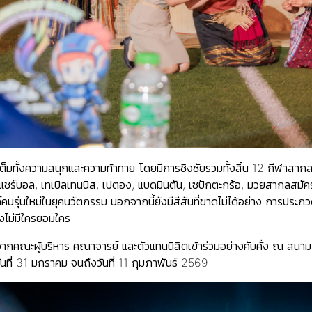
ัดเต็มทั้งความสนุกและความท้าทาย โดยมีการชิงชัยรวมทั้งสิ้น 12 กีฬาส
ร์บอล, เทเบิลเทนนิส, เปตอง, แบดมินตัน, เซปักตะกร้อ, มวยสากลสมัคร
คนรุ่นใหม่ในยุคนวัตกรรม นอกจากนี้ยังมีสีสันที่ขาดไม่ได้อย่าง การประก
งไม่มีใครยอมใคร
ียรติจากคณะผู้บริหาร คณาจารย์ และตัวแทนนิสิตเข้าร่วมอย่างคับคั่ง ณ 
วันที่ 31 มกราคม จนถึงวันที่ 11 กุมภาพันธ์ 2569