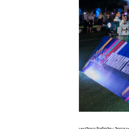
มหาวิทยาลัยทักษิณ วิทยาเขต