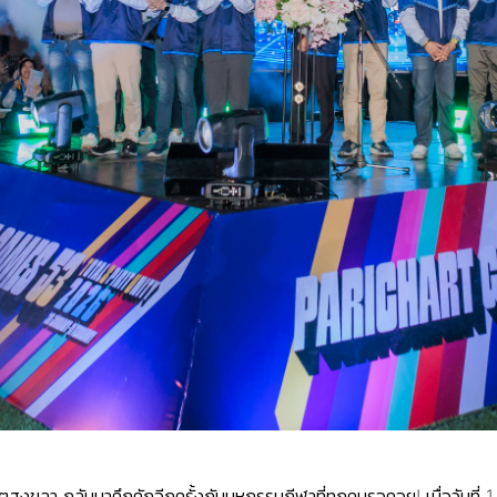
สงขลา กลับมาคึกคักอีกครั้งกับมหกรรมกีฬาที่ทุกคนรอคอย! เมื่อวันที่ 