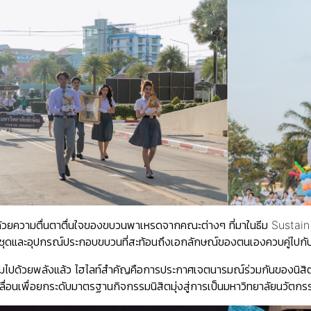
้นด้วยความตื่นตาตื่นใจของขบวนพาเหรดจากคณะต่างๆ ที่มาในธีม Sust
ชุดและอุปกรณ์ประกอบขบวนที่สะท้อนถึงเอกลักษณ์ของตนเองควบคู่ไปกับ
ยมไปด้วยพลังแล้ว ไฮไลท์สำคัญคือการประกาศเจตนารมณ์ร่วมกันของนิสิต
คลื่อนเพื่อยกระดับมาตรฐานกิจกรรมนิสิตมุ่งสู่การเป็นมหาวิทยาลัยนวัตก