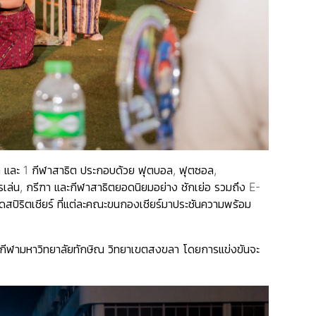
ากล และ 1 กีฬาสาธิต ประกอบด้วย ฟุตบอล, ฟุตซอล,
เล่น, กรีฑา และกีฬาสาธิตยอดนิยมอย่าง ชักเย่อ รวมถึง E-
วดสปิริตเชียร์ ที่แต่ละคณะขนกองเชียร์มาประชันความพร้อม
สนามกีฬามหาวิทยาลัยทักษิณ วิทยาเขตสงขลา โดยการแข่งขันจะ